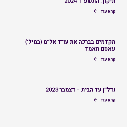
תיקון , התשפ"ד 2024
קרא עוד
מקדמים בברכה את עו"ד אל"מ (במיל')
עאסם חאמד
קרא עוד
נדל״ן עד הבית – דצמבר 2023
קרא עוד