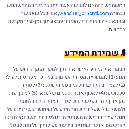
המשתמש בהתאם לבקשה אשר תתקבל בכתב מהמשתמש
בכתובת
website@arnontl.com
, אם וככל שאפשר
ובהתאם להוראות הדין. התיקון יתבצע תוך זמן סביר מקבלת
הבקשה.
6. שמירת המידע
נשמור את המידע האישי אודותיך למשך הזמן הדרוש על
מנת: (1) לממש את מטרות השימוש במידע המפורטות לעיל;
(2) לעמוד בהתחייבויות המשפטיות שלנו; (3) לפתור
סכסוכים; (4) לאכוף את ההסכמים שלנו; או (5) למשך פרק
זמן ארוך יותר כפי שיידרש לפי הוראות הדין הרלוונטי,
ולמשל ככל שעלינו לשמור מידע על שימושך בשירותים על
מנת לעמוד בדרישות משפטיות, רגולטוריות, חשבונאיות ו/או
לצרכי מס, או כדי שנחזיק בתיעוד פעולותיך על מנת לטפל