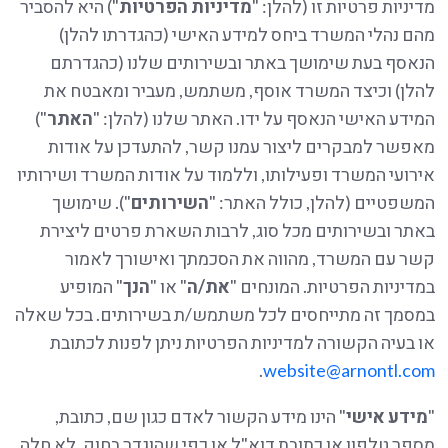
מדיניות פרטיות זו (להלן: "
מדיניות הפרטיות
") היא להסביר
מהם נהלי המשרד ביחס למידע האישי (כהגדרתו להלן)
הנאסף בעת שימושך באתר ובשירותים שלנו (כהגדרתם
להלן) וכיצד המשרד אוסף, משתמש, מעביר ומאבטח את
המידע האישי הנאסף על ידו. האתר שלנו (להלן: "
האתר
")
מאפשר למבקרים ליצור עמנו קשר, להתעדכן על אודות
אירועי המשרד ופעילותו, וללמוד על אודות המשרד ושירותיו
המשפטיים (להלן, כולל האתר: "
השירותים
"). שימושך
באתר ובשירותים מכל סוג, לרבות השארת פרטים ליצירת
קשר עם המשרד, מהווה את הסכמתך ואישורך לאמור
במדיניות הפרטיות. המונחים "
את/ה
" או "
הנך
" המופיע
במסמך זה מתייחסים לכל משתמש/ת בשירותים. בכל שאלה
או בעיה הקשורה למדיניות הפרטיות ניתן לפנות לכתובת
.
website@arnontl.com
"
מידע
אישי
" הינו מידע הקשור לאדם כגון שם, כתובת,
מספר טלפון או כתובת דוא"ל או כפי שהוגדר בחוק. לא חלה