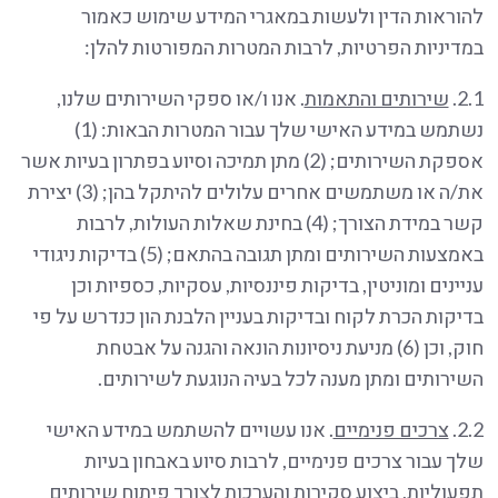
להוראות הדין ולעשות במאגרי המידע שימוש כאמור
במדיניות הפרטיות, לרבות המטרות המפורטות להלן:
2.1.
שירותים והתאמות
. אנו ו/או ספקי השירותים שלנו,
נשתמש במידע האישי שלך עבור המטרות הבאות: (1)
אספקת השירותים; (2) מתן תמיכה וסיוע בפתרון בעיות אשר
את/ה או משתמשים אחרים עלולים להיתקל בהן; (3) יצירת
קשר במידת הצורך; (4) בחינת שאלות העולות, לרבות
באמצעות השירותים ומתן תגובה בהתאם; (5) בדיקות ניגודי
עניינים ומוניטין, בדיקות פיננסיות, עסקיות, כספיות וכן
בדיקות הכרת לקוח ובדיקות בעניין הלבנת הון כנדרש על פי
חוק, וכן (6) מניעת ניסיונות הונאה והגנה על אבטחת
השירותים ומתן מענה לכל בעיה הנוגעת לשירותים.
2.2.
צרכים פנימיים
. אנו עשויים להשתמש במידע האישי
שלך עבור צרכים פנימיים, לרבות סיוע באבחון בעיות
תפעוליות, ביצוע סקירות והערכות לצורך פיתוח שירותים