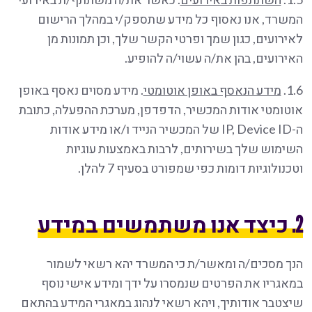
המשרד, אנו נאסוף כל מידע שתספק/י במהלך הרישום
לאירועים, כגון שמך ופרטי הקשר שלך, וכן תמונות מן
האירועים, בהן את/ה עשוי/ה להופיע.
1.6.
מידע הנאסף באופן אוטומטי
. מידע מסוים נאסף באופן
אוטומטי אודות המכשיר, הדפדפן, מערכת ההפעלה, כתובת
ה-IP, Device ID של המכשיר הנייד ו/או מידע אודות
השימוש שלך בשירותים, לרבות באמצעות עוגיות
וטכנולוגיות דומות כפי שמפורט בסעיף 7 להלן.
2. כיצד אנו משתמשים במידע
הנך מסכים/ה ומאשר/ת כי המשרד יהא רשאי לשמור
במאגריו את הפרטים שנמסרו על ידך ומידע אישי נוסף
שיצטבר אודותיך, ויהא רשאי לנהוג במאגרי המידע בהתאם