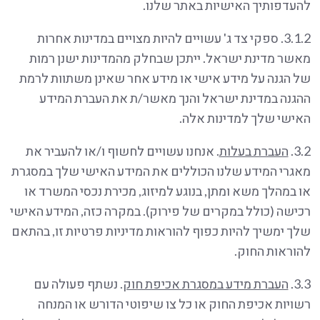
להעדפותיך האישיות באתר שלנו.
3.1.2. ספקי צד ג' עשויים להיות מצויים במדינות אחרות
מאשר מדינת ישראל. ייתכן שבחלק מהמדינות ישנן רמות
של הגנה על מידע אישי או מידע אחר שאינן משתוות לרמת
ההגנה במדינת ישראל והנך מאשר/ת את העברת המידע
האישי שלך למדינות אלה.
3.2.
העברת בעלות
. אנחנו עשויים לחשוף ו/או להעביר את
מאגרי המידע שלנו הכוללים את המידע האישי שלך במסגרת
או במהלך משא ומתן, בנוגע למיזוג, מכירת נכסי המשרד או
רכישה (כולל במקרים של פירוק). במקרה כזה, המידע האישי
שלך ימשיך להיות כפוף להוראות מדיניות פרטיות זו, בהתאם
להוראות החוק.
3.3.
העברת מידע במסגרת אכיפת חוק
. נשתף פעולה עם
רשויות אכיפת החוק או כל צו שיפוטי הדורש או המנחה