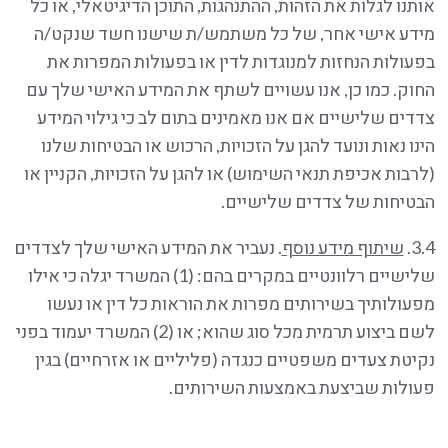
אותנו לגלות את הזהות, ההתנהגות, התוכן הדיגיטאלי, או כל
מידע אישי אחר, של כל משתמש/ת שישנו חשד שנקט/ה
בפעולות הנחזות למנוגדות לדין או בפעולות המפרות את
החוק. כמו כן, אנו עשויים לשתף את המידע האישי שלך עם
צדדים שלישיים אם אנו מאמינים בתום לב כי גילוי המידע
הינו נאות ונועד להגן על הזכויות, הרכוש או הבטיחות שלנו
(לרבות אכיפת תנאי השימוש) או להגן על הזכויות, הקניין או
הבטיחות של צדדים שלישיים.
3.4.
שיתוף מידע נוסף
. נעביר את המידע האישי שלך לצדדים
שלישיים רלוונטיים במקרים בהם: (1) המשרד יגלה כי אילו
מפעולותיך בשירותים מפרות את הוראות כל דין או נעשו
לשם ביצוע תרמית מכל סוג שהוא; או (2) המשרד יעמוד בפני
נקיטת צעדים משפטיים כנגדה (פליליים או אזרחיים) בגין
פעולות שביצעת באמצעות השירותים.