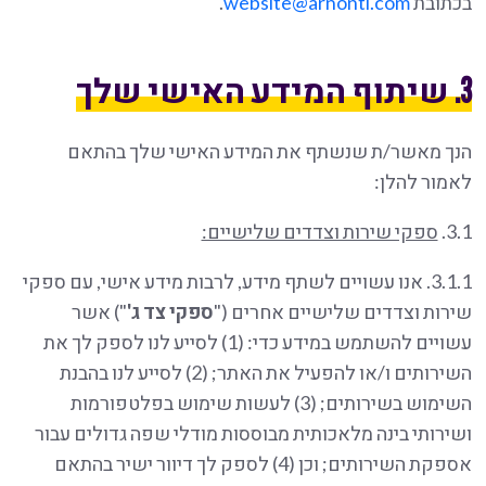
בכתובת
website@arnontl.com
.
3. שיתוף המידע האישי שלך
הנך מאשר/ת שנשתף את המידע האישי שלך בהתאם
לאמור להלן:
3.1.
ספקי שירות וצדדים שלישיים:
3.1.1. אנו עשויים לשתף מידע, לרבות מידע אישי, עם ספקי
שירות וצדדים שלישיים אחרים ("
ספקי צד ג'
") אשר
עשויים להשתמש במידע כדי: (1) לסייע לנו לספק לך את
השירותים ו/או להפעיל את האתר; (2) לסייע לנו בהבנת
השימוש בשירותים; (3) לעשות שימוש בפלטפורמות
ושירותי בינה מלאכותית מבוססות מודלי שפה גדולים עבור
אספקת השירותים; וכן (4) לספק לך דיוור ישיר בהתאם