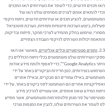
ו/או תכנים חדשים, כדי לשפר את השירותים ו/או התכנים
וכדי להתאים אותם לצרכים מסוימים שלנו ו/או של
המשתמשים, להציע תכנים או שירותים חדשים, ניתוח היקפי
פעילות, ביצוע הערכות פיננסיות ותחזיות, הערכת פוטנציאל
מסחרי, שימוש בחלק מהמידע לצרכי מחקר, פיתוח ובדיקות,
והתאמת יכולות השרתים להיקפי העבודה הצפויים.
2.3.
נתונים סטטיסטיים וכלים אנליטיים.
מאושר אנו ו/או
ספקי השירותים שלנו משתמשים בכלי ניתוח הכוללים בין
היתר Google Analytics"", כדי לאסוף ולנתח מידע אודות
השימוש בשירותים, כגון תדירות הביקורים באתר על ידי
משתמשים, באילו עמודים הם מבקרים, ובאילו אתרים
ואפליקציות אחרים הם השתמשו לפני ביקורם באתר. על ידי
ניתוח המידע שאנו אוספים, אנו עשויים להרכיב מידע
סטטיסטי על פני מגוון פלטפורמות ומשתמשים, אשר מסייע
לנו לשפר את השירותים שלנו, להבין את המגמות וצרכי ​​