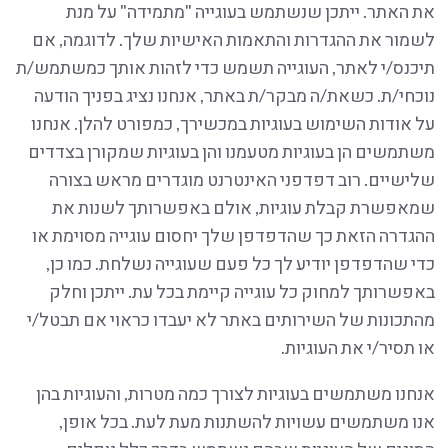
את האתר. ייתכן שנשתמש בעוגייה "מתמידה" על מנת
לשמור את ההגדרות והתאמות האישיות שלך. לדוגמה, אם
תיכנס/י לאתר, העוגייה תשמש כדי לזהות אותך כמשתמש/ת
נוכחי/ת. כשאת/ה מבקר/ת באתר, אנחנו נציג בפניך הודעה
על אודות השימוש בעוגיות במכשירך, כמפורט להלן. אנחנו
משתמשים הן בעוגיות מטעמנו והן בעוגיות שמקורן בצדדים
שלישיים. רוב דפדפני האינטרנט מוגדרים מראש בצורה
שמאפשרת קבלת עוגיות, אולם באפשרותך לשנות את
ההגדרה הזאת כך שהדפדפן שלך יחסום עוגייה מסוימת או
כדי שהדפדפן יודיע לך כל פעם שעוגייה נשלחת. כמו כן,
באפשרותך למחוק כל עוגייה קיימת בכל עת. ייתכן וחלק
מהתכונות של השירותים באתר לא יעבדו כראוי אם תבטל/י
או תסיר/י את העוגיות.
אנחנו משתמשים בעוגיות לצורך כמה מטרות, והעוגיות בהן
אנו משתמשים עשויות להשתנות מעת לעת. בכל אופן,