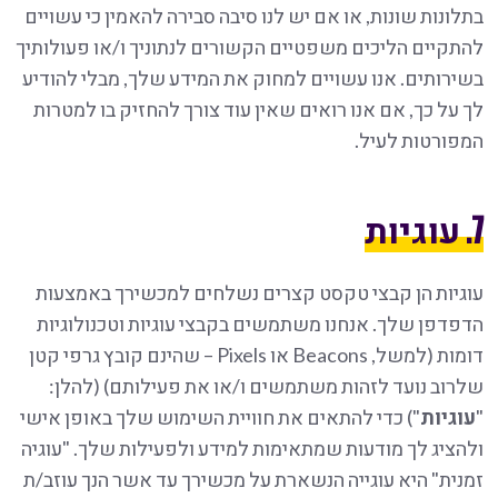
בתלונות שונות, או אם יש לנו סיבה סבירה להאמין כי עשויים
להתקיים הליכים משפטיים הקשורים לנתוניך ו/או פעולותיך
בשירותים. אנו עשויים למחוק את המידע שלך, מבלי להודיע
לך על כך, אם אנו רואים שאין עוד צורך להחזיק בו למטרות
המפורטות לעיל.
7. עוגיות
עוגיות הן קבצי טקסט קצרים נשלחים למכשירך באמצעות
הדפדפן שלך. אנחנו משתמשים בקבצי עוגיות וטכנולוגיות
דומות (למשל, Beacons או Pixels – שהינם קובץ גרפי קטן
שלרוב נועד לזהות משתמשים ו/או את פעילותם) (להלן:
"
עוגיות
") כדי להתאים את חוויית השימוש שלך באופן אישי
ולהציג לך מודעות שמתאימות למידע ולפעילות שלך. "עוגיה
זמנית" היא עוגייה הנשארת על מכשירך עד אשר הנך עוזב/ת