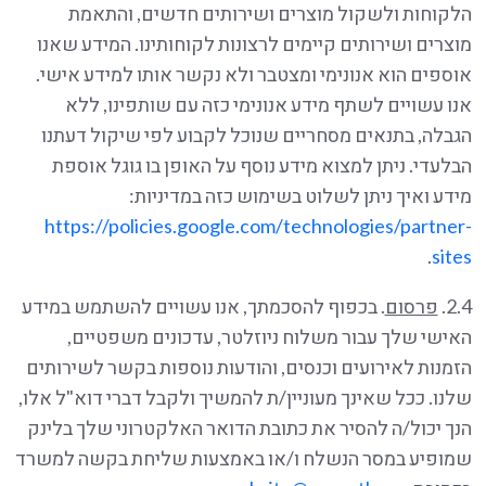
הלקוחות ולשקול מוצרים ושירותים חדשים, והתאמת
מוצרים ושירותים קיימים לרצונות לקוחותינו. המידע שאנו
אוספים הוא אנונימי ומצטבר ולא נקשר אותו למידע אישי.
אנו עשויים לשתף מידע אנונימי כזה עם שותפינו, ללא
הגבלה, בתנאים מסחריים שנוכל לקבוע לפי שיקול דעתנו
הבלעדי. ניתן למצוא מידע נוסף על האופן בו גוגל אוספת
מידע ואיך ניתן לשלוט בשימוש כזה במדיניות:
https://policies.google.com/technologies/partner-
.
sites
2.4.
פרסום
. בכפוף להסכמתך, אנו עשויים להשתמש במידע
האישי שלך עבור משלוח ניוזלטר, עדכונים משפטיים,
הזמנות לאירועים וכנסים, והודעות נוספות בקשר לשירותים
שלנו. ככל שאינך מעוניין/ת להמשיך ולקבל דברי דוא"ל אלו,
הנך יכול/ה להסיר את כתובת הדואר האלקטרוני שלך בלינק
שמופיע במסר הנשלח ו/או באמצעות שליחת בקשה למשרד