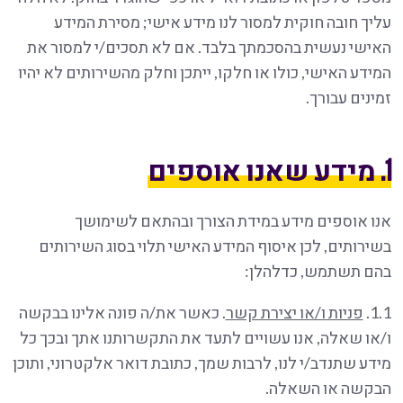
עליך חובה חוקית למסור לנו מידע אישי; מסירת המידע
האישי נעשית בהסכמתך בלבד. אם לא תסכים/י למסור את
המידע האישי, כולו או חלקו, ייתכן וחלק מהשירותים לא יהיו
זמינים עבורך.
1. מידע שאנו אוספים
אנו אוספים מידע במידת הצורך ובהתאם לשימושך
בשירותים, לכן איסוף המידע האישי תלוי בסוג השירותים
בהם תשתמש, כדלהלן:
1.1.
פניות ו/או יצירת קשר
. כאשר את/ה פונה אלינו בבקשה
ו/או שאלה, אנו עשויים לתעד את התקשרותנו אתך ובכך כל
מידע שתנדב/י לנו, לרבות שמך, כתובת דואר אלקטרוני, ותוכן
הבקשה או השאלה.