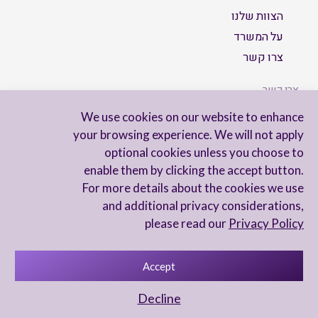
הצוות שלנו
על המשרד
צרו קשר
צרו קשר
We use cookies on our website to enhance
your browsing experience. We will not apply
optional cookies unless you choose to
הישארו מעודכנים
enable them by clicking the accept button.
For more details about the cookies we use
and additional privacy considerations,
please read our
Privacy Policy
Accept
מדיניות פרטיות
הצהרת נגישות
Decline
UX Yuval Eitan
UI Irit Shani Design
Code Beaver Global