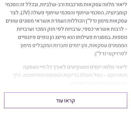
ליאור מלווה עסקאות מורכבות ורב-שלביות, ובכלל זה הסכמי
קומבינציה, הסכמי שיתוף והסכמי שיתוף פעולה (JV), לצד
עסקאות מימון נדל"ן הכוללות העמדת אשראי מסוגים שונים
– לרבות אשראי כספי, ערבויות לפי חוק המכר וערבויות
נוספות. במסגרת פעילותו הוא מייצג הן גופים פיננסיים
המממנים עסקאות, והן יזמים וחברות המקבלים מימון
לפרויקטי נדל"ן.
ליאור מלווה יזמים ומשקיעים לאורך כל חיי העסקה
והפרויקט – החל משלב בדיקות הנאותות וההיתכנות, דרך
עריכת ההסכמים הרלוונטיים
קראו עוד