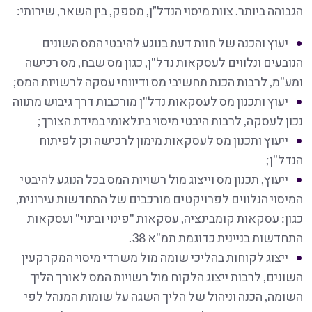
הגבוהה ביותר. צוות מיסוי הנדל״ן, מספק, בין השאר, שירותי:
יעוץ והכנה של חוות דעת בנוגע להיבטי המס השונים
הנובעים ונלווים לעסקאות נדל"ן, כגון מס שבח, מס רכישה
ומע"מ, לרבות הכנת תחשיבי מס ודיווחי עסקה לרשויות המס;
יעוץ ותכנון מס לעסקאות נדל"ן מורכבות דרך גיבוש מתווה
נכון לעסקה, לרבות היבטי מיסוי בינלאומי במידת הצורך;
ייעוץ ותכנון מס לעסקאות מימון לרכישה וכן לפיתוח
הנדל"ן;
ייעוץ, תכנון מס וייצוג מול רשויות המס בכל הנוגע להיבטי
המיסוי הנלווים לפרויקטים מורכבים של התחדשות עירונית,
כגון: עסקאות קומבינציה, עסקאות "פינוי ובינוי" ועסקאות
התחדשות בניינית כדוגמת תמ"א 38.
ייצוג לקוחות בהליכי שומה מול משרדי מיסוי המקרקעין
השונים, לרבות ייצוג הלקוח מול רשויות המס לאורך הליך
השומה, הכנה וניהול של הליך השגה על שומות המנהל לפי