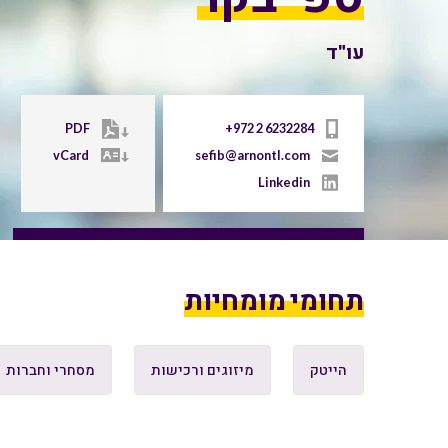
עו"ד
PDF
+972 2 6232284
vCard
sefib@arnontl.com
Linkedin
תחומי מומחיות
הייטק
מיזוגים ורכישות
מסחרי וחברות