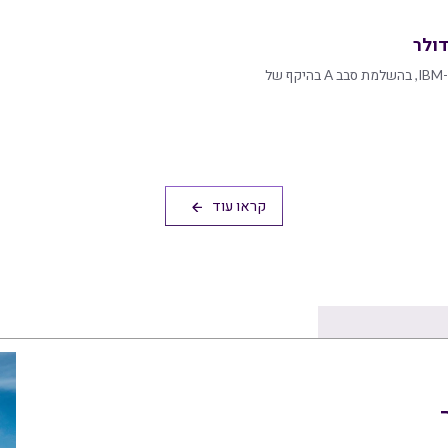
שמחים ללוות את Norwest, וכן את PICO Venture Partners ו-IBM, בהשלמת סבב A בהיקף של
קראו עוד