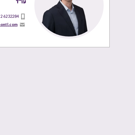
עו"ד
 2 6232284
nontl.com