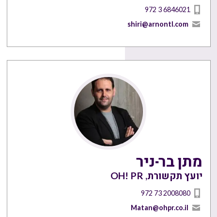
972 3 6846021
shiri@arnontl.com
מתן בר-ניר
יועץ תקשורת, OH! PR
972 73 2008080
Matan@ohpr.co.il