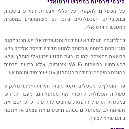
היבטי פרטיות במפגש וירטואלי
על מטפלים להקפיד על כללי אבטחת המידע בתוכנות
ובמכשירים הטכנולוגיים בהם הם משתמשים במסגרת
המפגש הווירטואלי.
כך לדוגמה, יש לוודא שתוכנות ומכשירים אלו יישמרו במקום
מוגן ותחת סיסמה שבכוחם למנוע חדירה וכניסה אליהם בלא
הרשאה מתאימה. כמו כן, בעת מפגש וירטואלי מומלץ שלא
להשתמש ברשתות Wi Fi ציבוריות, אלא ברשת פרטית
המוגנת בסיסמה ובתוכנות הגנה כגון אנטי-וירוסים וחומת אש.
עוד מומלץ כי מטפלים ינקטו משנה זהירות ויימנעו מלנקוט
פעולות העלולות לחשוף את מטופליהם, מעבר לנדרש
במסגרת הטיפול הרפואי, מחשש לדליפה, וכן כי יסבו את
תשומת לב המטופלים כשהם חושפים את עצמם או את בני
ביתם שלא לצורך.