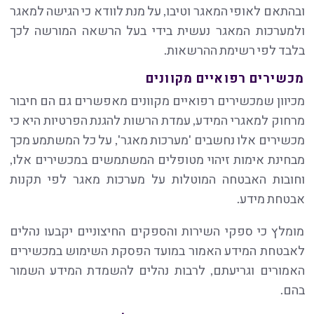
ובהתאם לאופי המאגר וטיבו, על מנת לוודא כי הגישה למאגר
ולמערכות המאגר נעשית בידי בעל הרשאה המורשה לכך
בלבד לפי רשימת ההרשאות.
מכשירים רפואיים מקוונים
מכיוון שמכשירים רפואיים מקוונים מאפשרים גם הם חיבור
מרחוק למאגרי המידע, עמדת הרשות להגנת הפרטיות היא כי
מכשירים אלו נחשבים 'מערכות מאגר', על כל המשתמע מכך
מבחינת אימות זיהוי מטופלים המשתמשים במכשירים אלו,
וחובות האבטחה המוטלות על מערכות מאגר לפי תקנות
אבטחת מידע.
מומלץ כי ספקי השירות והספקים החיצוניים יקבעו נהלים
לאבטחת המידע האמור במועד הפסקת השימוש במכשירים
האמורים וגריעתם, לרבות נהלים להשמדת המידע השמור
בהם.