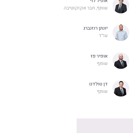
אופיר לוי
שותף, חבר אקזקוטיבה
יונתן רוזנברג
עו"ד
אופיר פז
שותף
דן טולדנו
שותף