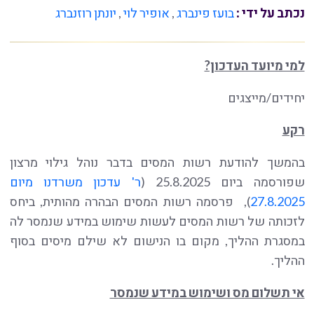
נכתב על ידי :
בועז פינברג
,
אופיר לוי
,
יונתן רוזנברג
למי מיועד העדכון?
יחידים/מייצגים
רקע
בהמשך להודעת רשות המסים בדבר נוהל גילוי מרצון
שפורסמה ביום 25.8.2025 (
ר' עדכון משרדנו מיום
27.8.2025
), פרסמה רשות המסים הבהרה מהותית, ביחס
לזכותה של רשות המסים לעשות שימוש במידע שנמסר לה
במסגרת ההליך, מקום בו הנישום לא שילם מיסים בסוף
ההליך.
אי תשלום מס ושימוש במידע שנמסר