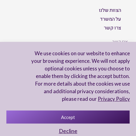
הצוות שלנו
על המשרד
צרו קשר
צרו קשר
We use cookies on our website to enhance
your browsing experience. We will not apply
optional cookies unless you choose to
הישארו מעודכנים
enable them by clicking the accept button.
For more details about the cookies we use
and additional privacy considerations,
please read our
Privacy Policy
Accept
מדיניות פרטיות
הצהרת נגישות
Decline
UX Yuval Eitan
UI Irit Shani Design
Code Beaver Global