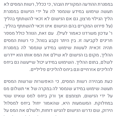
במסגרת ההודעה המקורית הובהר, כי ככלל, רשות המסים לא
תעשה שימוש במידע שנמסר לה על ידי הנישום במסגרת
הליך הגילוי מרצון, גם אם הנישום לא זכאי להשתתף בהליך
(על פירוט המקרים בהם הנישום אינו זכאי להשתתף בהליך,
ר' עדכון משרדנו כאמור לעיל). עם זאת, הנוהל כולל מספר
חריגים לקביעה זו. בין היתר נקבע בנוהל, כי רשות המסים
תהיה זכאית לעשות שימוש במידע שנמסר לה במסגרת
ההליך, מקום בו הנישום לא שילם את המס אותו הוא יידרש
לשלם, בתום ההליך. השימוש במידע יכול שייעשה גם ביחס
להליכים אזרחיים וגם ביחס להליכים פליליים.
כעת מבהירה רשות המסים, כי האפשרות שרשות המסים
תעשה שימוש במידע שנמסר לה במקרה של אי תשלום מס
על ידי הנישום, תצומצם אך ורק ביחס למס שאינו שנוי
במחלוקת. המשמעות היא, שהאמור יחול ביחס למסלול
הירוק, שם נדרש הנישום להגיש דוחות, ולשלם את המס על