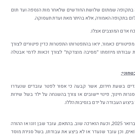
ה בתקופה שמתום שלושת החודשים שלאחר מות הנספה ועד תום
ום בתקופה האמורה, אלא בהיתר מאת ועדת תעסוקה.
כח אדם המוצבים אצלו.
יטורים כאמור, יראו בהתפטרותו התפטרות כדין פיטורים לצורך
את עבודתו מיוזמתו "מסיבה מוצדקת" לצורך זכאות לדמי אבטלה
חוני:
הגנה על עובדים בשעת חירום, אשר קבעה כי אסור לפטר עובדים שנעדרו
רות חינוך, פינוי יישובים או צורך בהשגחה על ילד בשל שירות
ביצוע העבודה על ידם בנסיבות הללו.
ההגנה, שהייתה בתוקף תחילה עד יוני 2024, הוארכה עד פברואר 2025, וכעת הוארכה שוב. בהתאם, עובד שבן זוגו או ההורה
אים, וכן עובד שנעדר או לא ביצע את עבודתו, בשל סגירת מוסד