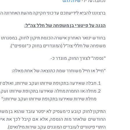
נכתבה על ידי
שירה להט
ברצוננו להביא לידיעתכם עדכוני חקיקה מהעת האחרונה הע
הגנה על פיטורי בן משפחה של חלל צה״ל:
בחודש ינואר האחרון אישרה הכנסת תיקון לחוק, במסגרתו 
משפחה של חללי צה"ל (המוגדרים בחוק כ"נספים").
"נספה" לצורך החוק, מוגדר כ-
"חייל או חייל משוחרר שמת כתוצאה של אחת מאלה:
חבלה שאירעה בתקופת שירותו ועקב שירותו, ואולם לע
מחלה או החמרת מחלה שאירעו בתקופת שירותו ועקב ש
מחלת שירות שאירעו בתקופת שירותו ועקב שירותו;"
התיקון לחוק קובע כי מעסיק לא יפטר עובד שהוא בן מ
החודשים שלאחר מות הנספה, אלא אם קיבל לכך את איש
היתרי פיטורים לעובדים המוגנים עקב שירות מילואים).