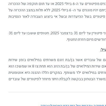
חינוך בהוראה של הרשות המקומית או מוסד חינוך, יהיו מוגנים מפיטורים עד ה-6 ביולי 2025 או עד תום תוקפה של ההכרזה
על מצב מיוחד בעורף, לפי המוקדם מביניהם. מי שפונו מביתם יהיו מוגנים עד ה- 6 ביולי 2025, ללא תלות במצב ההכרזה על
 פיטורים בשל ההיעדרות ובשל אי ביצוע העבודה לאור הנסיבות
בנוסף, חטופים ונעדרים ובני משפחותיהם יהיו מוגנים מפני פיטורין עד ליום 31 בדצמבר 2025. חטופים ששבו עד ליום 31
יל:
יהם של עובדים אשר בן/בת זוגם משרתים במילואים בזמן שירות
המילואים וכן במשך 14 ימים לאחר תום שירות המילואים, אם שירות המילואים של בן/בת הזוג הוא תחת צו 8 או שמשכו הוא
ג המשרתים במילואים ילד משותף. במקרים הללו ההגנה היא אוטומטית
במשרד הבטחון בבקשה לקבלת היתר מיוחד לפיטורים של עובדים
פסיקה עדכנית של בית הדין הארצי לעבודה