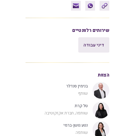
שירותים רלוונטיים
דיני עבודה
הצוות
בנימין סנדלר
שותף
טל קרת
שותפה, חברת אקזקוטיבה
נטע גושן-ברמי
שותפה