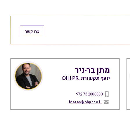
צרו קשר
מתן בר-ניר
יועץ תקשורת, OH! PR
972 73 2008080
Matan@ohpr.co.il