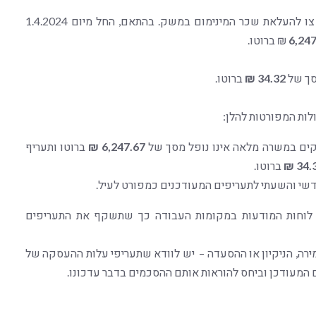
ברצוננו לעדכן כי ביום 24.3.2025, חתם שר העבודה על צו להעלאת שכר המינימום במשק. בהתאם, החל מיום 1.4.2024
6,247
₪ ברוטו.
34.32 ₪
ברוטו.
לות המפורטות להלן:
קים במשרה מלאה אינו נופל מסך של
6,247.67
₪
ברוטו ותעריף
34.3
ברוטו.
דשי והשעתי לתעריפים המעודכנים כמפורט לעיל.
י לוחות המודעות במקומות העבודה כך שתשקף את התעריפים
ה, הניקיון או ההסעדה – יש לוודא שתעריפי עלות ההעסקה של
 המעודכן וביחס להוראות אותם ההסכמים בדבר עדכונו.