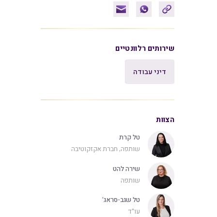
שירותים רלוונטיים
דיני עבודה
הצוות
טל קרת
שותפה, חברת אקזקוטיבה
שירה להט
שותפה
טל שגב-סראג'
עו"ד