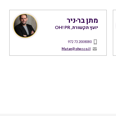
מתן בר-ניר
יועץ תקשורת, OH! PR
972 73 2008080
Matan@ohpr.co.il