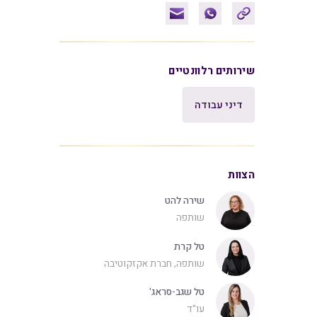
שירותים רלוונטיים
דיני עבודה
הצוות
שירה להט
שותפה
טל קרת
שותפה, חברת אקזקוטיבה
טל שגב-סראג'
עו"ד