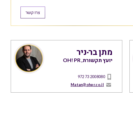
צרו קשר
מתן בר-ניר
יועץ תקשורת, OH! PR
972 73 2008080
Matan@ohpr.co.il