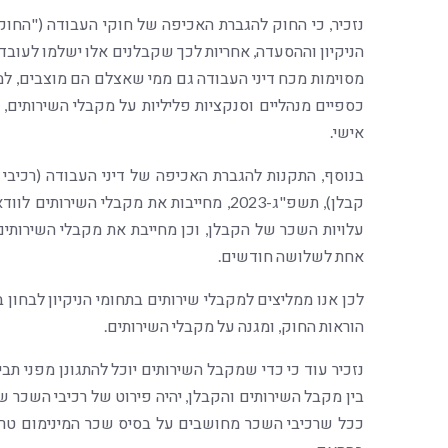
נזכיר, כי החוק להגברת האכיפה של חוקי העבודה ("החו
הניקיון וההסעדה, אחריות לכך שקבלנים אלו ישלמו לעובד
מסוימות מכח דיני העבודה גם ממי שאצלם הם מוצבים, ל
כספיים מנהליים וסנקציות פליליות על מקבלי השירותים,
אישי.
בנוסף, התקנות להגברת האכיפה של דיני העבודה (רכיב
קבלן), תשפ"ג-2023, מחייבות את מקבלי הש
עלויות השכר של הקבלן, וכן מחייבת את מקבלי השירות
אחת לשלושה חודשים.
לכן אנו ממליצים למקבלי שירותים בתחומי הניקיון לבחון
הוראות החוק, ומגנה על מקבלי השירותים.
נזכיר עוד כי כדי שמקבל השירותים יוכל להתגונן מפני תבי
בין מקבל השירותים והקבלן, יהיה פירוט של רכיבי השכר ש
ככל שרכיבי השכר מחושבים על בסיס שכר המינימום טרם 