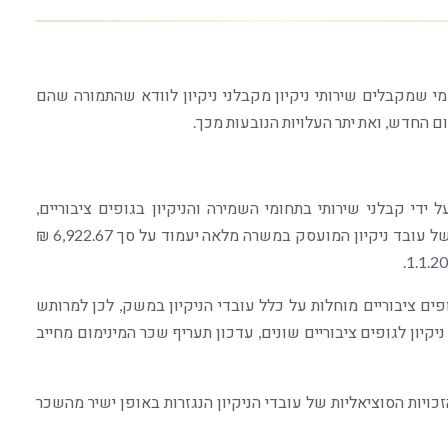
מי שמקבלים שירותי ניקיון מקבלני ניקיון לוודא שהתמורה שהם
ם החדש, ואת יתר העלויות הנובעות מכך.
עסקת עובדים על ידי קבלני שירותי בתחומי השמירה והניקיון בגופים ציבוריים,
תשע"ג-2013. בהתאם לתיקון לצו, שכר המינימום הענפי של עובד ניקיון המועסק במשרה מלאה יעמוד על סך 6,922.67 ₪
ים ציבוריים מוחלות על כלל עובדי הניקיון במשק, לכן למרותש
יון לגופים ציבוריים שונים, עדכון תעריף שכר המינימום מחייב
כויות הסוציאליות של עובדי הניקיון הנגזרות באופן ישיר מהשכר