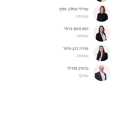
שירלי מחלב-חפץ
שותפה
נטע גושן-ברמי
שותפה
שירה כהן-מזור
שותפה
בנימין סנדלר
שותף