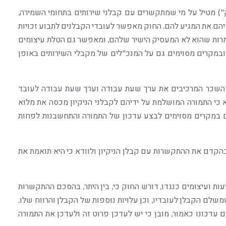
ק") מטיל על מי שמתקשרים עם קבלני שירותים בתחומי השמירה,
יהם את המגיע להם. החוק מאפשר לעובדי הקבלנים לתבוע זכויות
מרות שהוא לא המעסיק הישיר שלהם, ומאפשר גם הטלת עיצומים
 ובמקרים מסוימים גם על המנכ"לים של מקבלי השירותים באופן
י השכר המרכיבים את ערך שעת עבודה וערך שעת עבודה לעובד
ירותים לוודא כי התמורה המושלמת על ידיהם לקבלני הניקיון מכסה את מלוא
ים במקרים מסוימים לבצע עדכון של התמורה והתחשבנות לפחות
 בהקדם את ההתקשרות עם קבלן הניקיון ולוודא כי היא תואמת את
עות ועיצומים כנגדו, דורש החוק כי, בין היתר, בהסכם ההתקשרות
משלם הקבלן לעובדיו, וכן עלויות נוספות של הקבלן והרווח שלו.
עדכונו כאמור, מובן כי יש לעדכן פרוט זה ולעדכן את התמורה