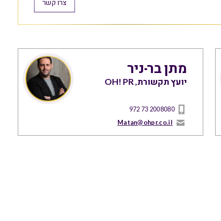
צרו קשר
מתן בר-ניר
יועץ תקשורת, OH! PR
972 73 2008080
Matan@ohpr.co.il