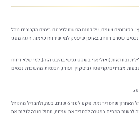
', בפורומים שונים, על כוונת הרשות לפרסם בימים הקרובים נוהל
כסים שטרם דווחו, באופן שיעניק למי שידווח כאמור, הגנה מפני
ית ובוודאות (ואולי אף בשקט נפשי בהיבט הזה), למי שלא דיווח
בעות מבוזרים/קריפטו (ביטקוין ועוד), הכנסות מהשכרת נכסים
ה.
נזכיר, כי היו מספר הליכי נוהל גילוי מרצון בעבר ואולם הנוהל האחרון שהסדיר זאת, פקע לפני 6 שנים. כעת, ולהבדיל מהנוהל
 לרשות המסים במטרה להסדיר את ענייניו, תחול חובה לגלות את