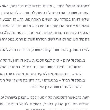
במסגרת הנוהל החדש, נישום יידרש לפנות בכתב, באמצעו
המסים, שתרכז את הטיפול בפניות, לפחות בשלב הראשון ש
שלא דווחו במהלך 10 השנים האחרונות. ה
שהמידע אודות הכנסותיו ונכסיו הלא מדווחים של הנישום 
הכסף בעבירות חמורות אחרות (כמו עבירות סמים וכו'). ב
לפקיד השומה האזורי לשם הסדרת תשלום המס. במסגרת ההלי
לפי המסתמן, לאחר שהבקשה אושרה, הרשות צפויה להפעיל
מסלול ירוק
– זאת, לגבי הכנסות שלא דווחו (עד תקר
מרווחים שנוצרו בחשבונות בנק בחו"ל. במסגרת מסל
להגיש דוחות מתקנים לפקיד השומה ולשלם את המס בג
מסלול רגיל
– במסגרתו יערך דיון בין מייצגו של ה
להגיע להסכם שומה בין הצדדים.
יוער, כי באשר להכנסות מקריפטו, ככל שהבנק בישראל י
ישירות מחשבון הבנק בחו"ל, בהתאם לנוהל הוראת שע