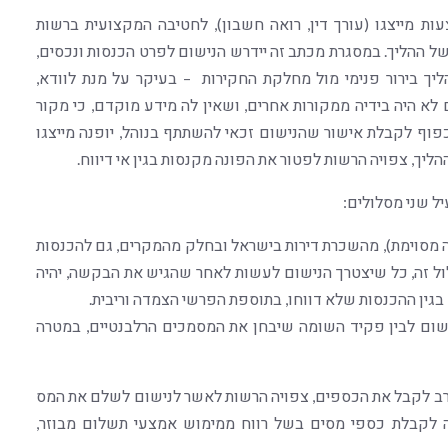
ת מייצגו (עורך דין, רואה חשבון), לחטיבה המקצועית ברשות
ל ההליך. במסגרת מכתב זה יידרש הנישום לפרט הכנסות ונכסים,
רשות תבצע הליך בירור פנימי מול מחלקת החקירות – בעיקר על מנת לוודא,
לא היה בידיה ממקורות אחרים, ושאין לה מידע מוקדם, כי מקור
כפוף לקבלת אישור שהנישום זכאי להשתתף בנוהל, יופנה מייצגו
ך, צפויה הרשות לפטור את הפונה מקנסות בגין אי דיווח.
 שני מסלולים:
ה מסוימת), מהשכרת דירות בישראל ובחלק מהמקרים, גם להכנסות
ול זה, כל שיצטרך הנישום לעשות לאחר שהגיש את הבקשה, יהיה
ין ההכנסות שלא דווחו, בתוספת הפרשי הצמדה וריבית.
נישום לבין פקיד השומה שיבחן את המסמכים הרלבנטיים, במטרה
סרב לקבל את הכספים, צפויה הרשות לאשר לנישום לשלם את המס
ה לקבלת כספי מסים בשל רווח ממימוש אמצעי תשלום מבוזר,