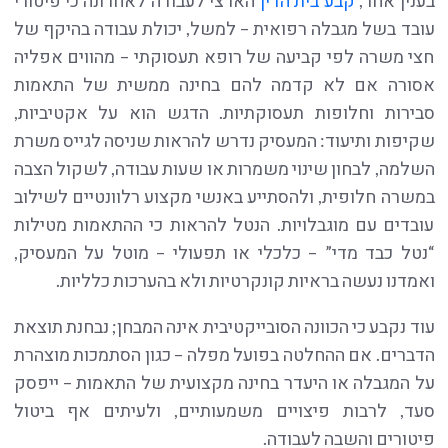
בענין אחר,
קבע בית הדין
הארצי לעבודה לאחרונה כי פיטורי
עובד בשל מגבלה רפואית – למשל, יכולת עבודה בהיקף של
חצי משרה לפי קביעה של רופא תעסוקתי – מהווים אפליה
אסורה אם לא קדמה להם בחינה ממשית של התאמות
סבירות וחלופות תעסוקתיות. הדגש הוא על אקטיביות,
שקיפות ותיעוד: המעסיק נדרש להראות שניסה לגייס משרת
השלמה, לבחון שינוי משמרות או שעות עבודה, לשקול הצבה
במשרה חלופית, ולהסתייע באנשי מקצוע רלוונטיים לשילוב
עובדים עם מוגבלויות. הנטל להראות כי ההתאמות מטילות
“נטל כבד מדי” – כלכלי או תפעולי – מוטל על המעסיק,
ואמדנו נעשה בראיות קונקרטיות ולא בהערכות כלליות.
עוד נקבע כי הכוונה הסובייקטיבית אינה המבחן; נבחנת תוצאת
הדברים. אם ההחלטה בפועל מפלה – כגון הסתמכות מוצהרת
על המגבלה או היעדר בחינה מקצועית של התאמות – ייפסק
סעד, לרבות פיצויים משמעותיים, ולעיתים אף ביטול
פיטורים והשבה לעבודה.