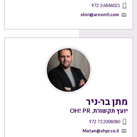
972 3 6846021
shiri@arnontl.com
מתן בר-ניר
יועץ תקשורת, OH! PR
972 73 2008080
Matan@ohpr.co.il