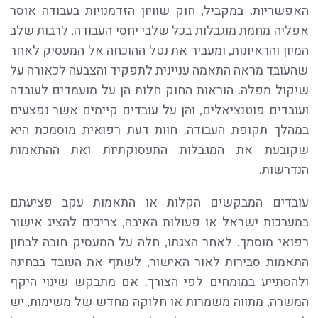
האפשריות. במקביל, חוק שוויון הזדמנויות בעבודה אוסר
אפליה מחמת מוגבלות בכל שלבי יחסי העבודה, לרבות שלב
המיון והראיונות, ומעביר את נטל ההוכחה אל המעסיק לאחר
שהעובד מראה התאמה עניינית לתפקיד והצבעה לכאורה על
שיקול מפלה. הוראות החוק חלות הן על מועמדים לעובדה
ועובדים פוטנציאלים, והן על עובדים קיימים אשר נפצעים
במהלך תקופת העבודה. חוות דעת רפואית מוסמכת היא
שקובעת את המגבלות התעסוקתיות ואת ההתאמות
הנדרשות.
עובדים המבקשים הקלות או התאמות עקב פציעתם
במערכות ישראל או פעולות האיבה, צריכים להציג אישור
רפואי מוסמך. לאחר הצגתו, חלה על המעסיק חובה לבחון
התאמות סבירות לאור האישור, לשתף את העובד בבחינה
ולהסתייע במומחים לפי הצורך. אם מתבקש שינוי היקף
המשרה, מתווה משמרות או חלוקה מחדש של משימות, יש