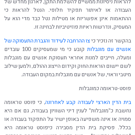
להראות ניסיונות ממשיים להשלמת התקן, לארגון מחדש של
העבודה או לאיתור תפקיד חלופי. הנטל להראות כי
ההתאמות אינן אפשריות או מטילות נטל כבד מדי הוא על
המעסיק, ונדרשות ראיות פוזיטיביות לבחינה זו.
בהקשר זה נזכיר כי
צו ההרחבה לעידוד והגברת התעסוקה של
אנשים עם מוגבלות
קובע כי מי שמעסיקים 100 עובדים
ומעלה, חייבים למנות אחראי תעסוקת אנשים עם מוגבלות
לשם יישום הוראות החוק וקידום הייצוג ההולם, ולמען שילוב
מיטבי וראוי, של אנשים עם מוגבלות במקום העבודה.
פוסט-טראומה כמוגבלות
בית הדין הארצי לעבודה קבע לאחרונה
, כי פוסט טראומה
נחשבת כ"מוגבלות" לענין דיני השוויון בעבודה, גם אם היא
סמויה או אינה משפיעה באופן ישיר על התפקוד בעבודה או
בכלל. פסיקת בית הדין מסבירה כיפוסט טראומה היא