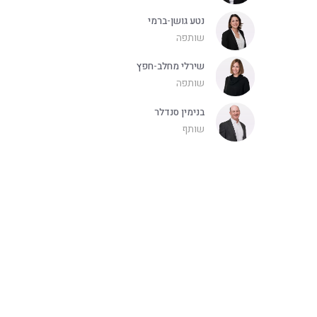
נטע גושן-ברמי
שותפה
שירלי מחלב-חפץ
שותפה
בנימין סנדלר
שותף