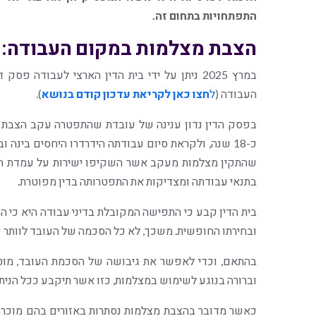
התפתחויות בתחום זה.
הצבת מצלמות במקום העבודה:
במרץ 2025 ניתן על ידי בית הדין הארצי לעבודה פסק דין
העבודה (
ל
חצו כאן לקריאת עדכון קודם בנושא
).
בפסק הדין נדון ענינה של עובדת שהתפטרה עקב הצבת
כ-18 שנה, ולקראת סיום עבודתה הידרדרו היחסים בינה ו
שהתקין מצלמות מעקב אשר השקיפו ישירות על עמדת הע
בתנאי עבודתה ומצדיקות את התפטרותה בדין מפוטרת.
בית הדין קבע כי התפישה המקובלת בדיני עבודה היא כי ה
ובחירתו החופשית. משכך, לא כל הסכמה של העובד לוותר ע
בהתאם, וכדי לאפשר את גיבושה של הסכמת העובד, מוט
וברורה בנוגע לשימוש במצלמות, כזו אשר תיקבע ככל הניתן
כאשר מדובר בהצבת מצלמות נסתרות באזורים בהם מוכרת