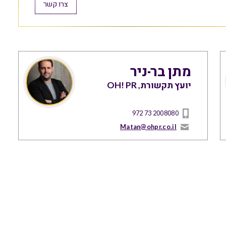
צרו קשר
מתן בר-ניר
יועץ תקשורת, OH! PR
972 73 2008080
Matan@ohpr.co.il