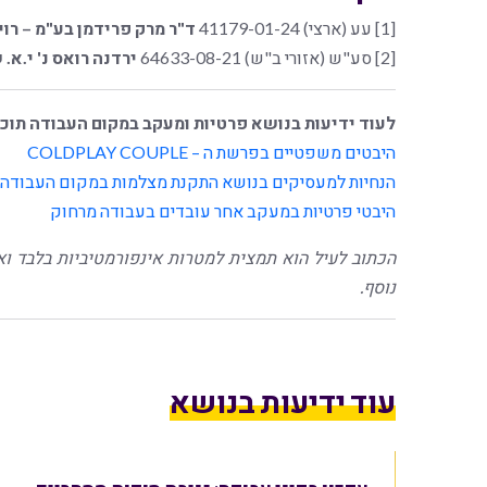
[1] עע (ארצי) 41179-01-24‏
ד"ר מרק פרידמן בע"מ – רו
[2] סע"ש (אזורי ב"ש) 64633-08-21
ירדנה רואס נ' י.א.
לעוד ידיעות בנושא פרטיות ומעקב במקום העבודה תוכל
היבטים משפטיים בפרשת ה – COLDPLAY COUPLE
הנחיות למעסיקים בנושא התקנת מצלמות במקום העבודה
היבטי פרטיות במעקב אחר עובדים בעבודה מרחוק
הכתוב לעיל הוא תמצית למטרות אינפורמטיביות בלבד וא
נוסף.
עוד ידיעות בנושא