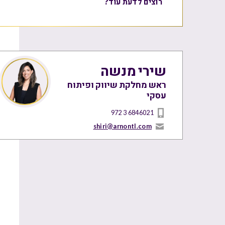
רוצים לדעת עוד?
שירי מנשה
ראש מחלקת שיווק ופיתוח
עסקי
972 3 6846021
shiri@arnontl.com