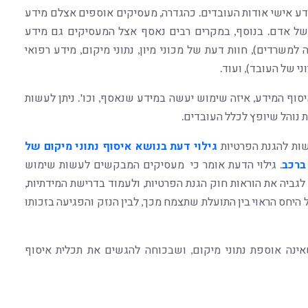
ידע אישי אודות העובדים. כהגדרה, מעסיקים אוספים אצלם מידע
ו של אדם. בנוסף, במקרים רבים נאסף אצל המעסיקים גם מידע
 למשרדים), חוות דעת של מכוני מיון, נתוני מיקום, מידע רפואי
י של העובד), ועוד.
סוף המידע, איזה שימוש יעשה במידע שנאסף, וכו'. ניתן לעשות
נוהל שיופץ לכלל העובדים.
שות להגנת הפרטיות
גילוי דעת בנושא איסוף נתוני מיקום של
ברכב
. גילוי הדעת אומר כי מעסיקים המבקשים לעשות שימוש
גביה את הוראות חוק הגנת הפרטיות, ולעמוד בדרישת המידתיות,
חס הראוי בין התועלת שתצמח מכך, לבין הנזק והפגיעה בזכותו
ינה אוספת נתוני מיקום, ושבכוחה להגשים את תכלית איסוף