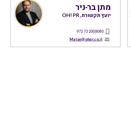
מתן בר-ניר
יועץ תקשורת, OH! PR
972 73 2008080
Matan@ohpr.co.il