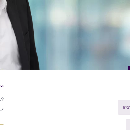
הש
19
גיה
17