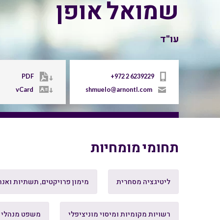
שמואל אופן
עו"ד
PDF
+972 2 6239229
vCard
shmuelo@arnontl.com
תחומי מומחיות
ליטיגציה מסחרית
מימון פרויקטים, תשתיות ואנר
רשויות מקומיות ומיסוי מוניציפלי
משפט מנהלי