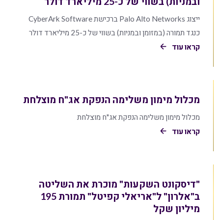
ובמניות) בשווי של כ-25 מיליארד דולר
ייצוג Palo Alto Networks ברכישת CyberArk Software
כנגד תמורה (במזומן ובמניות) בשווי של כ-25 מיליארד דולר
קראו עוד
מכלול מימון משלימה הנפקת אג"ח מוצלחת
מכלול מימון משלימה הנפקת אג"ח מוצלחת
קראו עוד
"דיסקונט השקעות" מוכרת את השליטה
ב"אלרון" ל"אריאלי קפיטל" תמורת 195
מיליון שקל