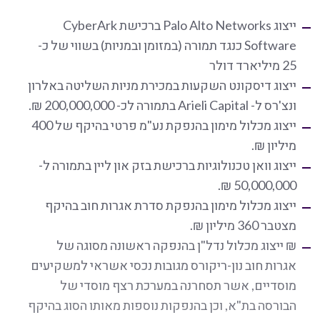
ייצוג Palo Alto Networks ברכישת CyberArk
Software כנגד תמורה (במזומן ובמניות) בשווי של כ-
25 מיליארד דולר
ייצוג דיסקונט השקעות במכירת מניות השליטה באלרון
ונצ'רס ל- Arieli Capital בתמורה לכ- 200,000,000 ₪.
ייצוג מכלול מימון בהנפקת נע"מ פרטי בהיקף של 400
מיליון ₪.
ייצוג וואן טכנולוגיות ברכישת בזק און ליין בתמורה ל-
50,000,000 ₪.
ייצוג מכלול מימון בהנפקת סדרת אגרות חוב בהיקף
מצטבר 360 מיליון ₪.
₪ ייצוג מכלול נדל"ן בהנפקה ראשונה מסוגה של
אגרות חוב נון-ריקורס מגובות נכסי אשראי למשקיעים
מוסדיים, אשר תסחרנה במערכת רצף מוסדי של
הבורסה בת"א, וכן בהנפקות נוספות מאותו הסוג בהיקף