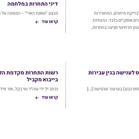
דיני התחרות במלחמה
טת הנחיות חדשות לבדיקת מיזוגים, המחמירות
מבצע "שאגת הארי" – הממונה על 
ם אופקיים בלבד. ההנחיות
קראו עוד
וון תרחישי פגיעה בתחרות,
 לענישה בגין עבירות
רשות התחרות מקדמת הליך
בייבוא מקביל
נכתב יל ידי עוה״ד שי בקל, אור סידליק וידידיה אל
קראו עוד