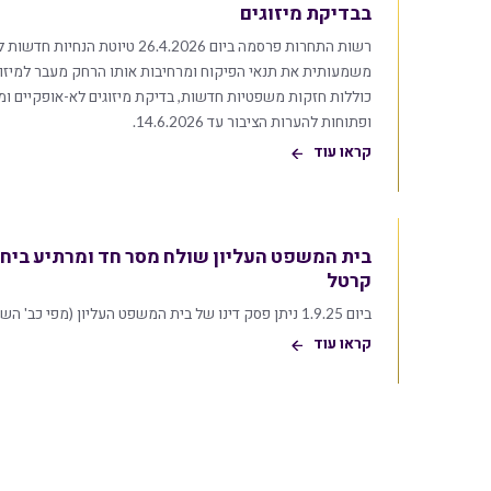
בבדיקת מיזוגים
רשות התחרות פרסמה ביום 26.4.2026 טיו
משמעותית את תנאי הפיקוח ומרחיבות אותו הרחק מעבר למיזוגי
כוללות חזקות משפטיות חדשות, בדיקת מיזוגים לא-אופקיים ומג
ופתוחות להערות הציבור עד 14.6.2026.
קראו עוד
בית המשפט העליון שולח מסר חד ומרתיע ביחס
קרטל
ביום 1.9.25 ניתן פסק דינו של בית המשפט העליון (מפי כב' השופט כבוב) בערעור שהגישה […]
קראו עוד