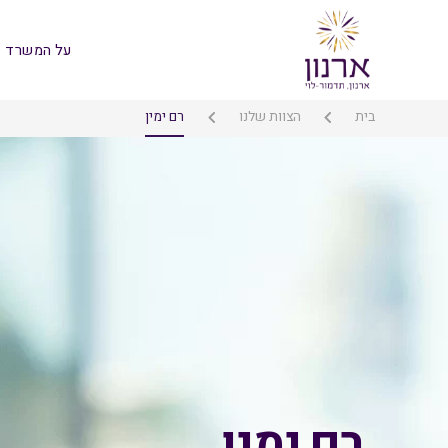
על המשרד
בית
הצוות שלנו
רם ימין
רם ימין