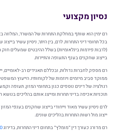
נסיון מקצועי
רם ימין הוא שותף במחלקת התחרות של המשרד, המלווה באו
בכל תחומי דיני התחרות. לרם, בין היתר, ניסיון עשיר בייצ
(לרבות פירמות בינלאומיות) בשלל ההיבטים שמעלים חוק התח
בייצוג שחקנים בענף התעופה והתיירות.
רם מספק לחברות גדולות, ובכללם תאגידים רב-לאומיים, יי
ממוקד סביב מיזמים ויוזמות של לקוחותיו. הייעוץ המשפטי
רגולציה של דינים נוספים כגון בתחומי המזון, תעופה וקמע
תוכניות אכיפה בדיני תחרות ומייצג אותם בהליכים בנושא 
לרם ניסיון עשיר מאוד וייחודי בייצוג שחקנים בענפי המזו
ייצוג מול רשות התחרות בהליכים שונים.
רם מדורג כעורך דין "מומלץ" בתחום דיני התחרות, בדירוג
00