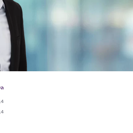
הש
14
14