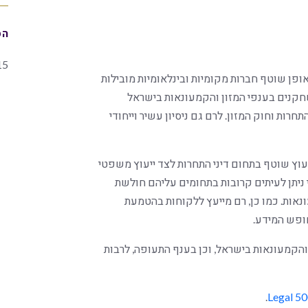
הס
15
פן שוטף חברות מקומיות ובינלאומיות מובילות
וג שחקנים בענפי המזון והקמעונאות בישראל
רות וחוק המזון. לרם גם ניסיון עשיר וייחודי
עוץ שוטף בתחום דיני התחרות לצד ייעוץ משפטי
 ניתן לעיתים קרובות בתחומים עליהם חולשת
ונאות. כמו כן, רם מייעץ ללקוחות בהטמעת
חופש המידע.
ן והקמעונאות בישראל, וכן בענף התעופה, לרבות
.
Legal 5