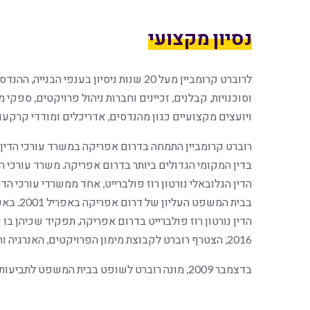
נסיון מקצועי
לרוברט קרומביין מעל 20 שנות ניסיון בענפי
וסוכנויות, קבלנים, זכיינים וחברות ניהול פרויקטים, ספקי מ
ויועצים מקצועיים כגון מהנדסים, אדריכלים ומודדי קרקעו
רוברט קרומביין התמחה בדרום אפריקה במשרד עורכי הדין ד
בדין המקומי הגדולים ביותר בדרום אפריקה. משרד עורכי הד
הדין הגלובאלי נורטון רוז פולברייט, אחד ממשרדי עורכי הדי
2016, הצטרף רוברט לקבוצת מימון הפרויקטים, האנרגיה והתשתיות של תדמור לוי ושות'.
בדצמבר 2009, מונה רוברט לשופט בבית המשפט לתביעות קטנות של דרום אפריקה.