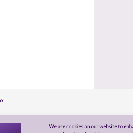
צר
הי
We use cookies on our website to enh