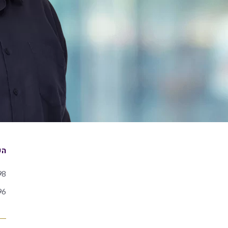
הש
98
96