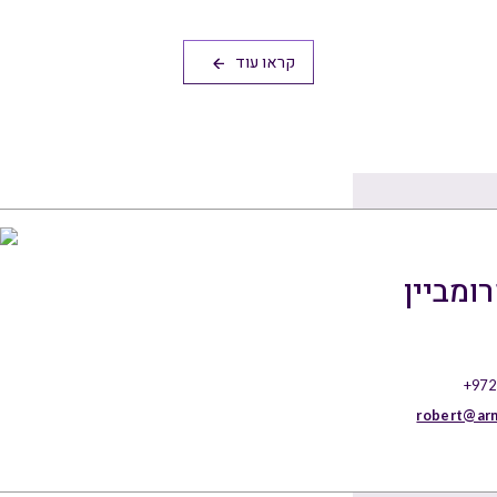
קראו עוד
ומביין
+972
robert@ar