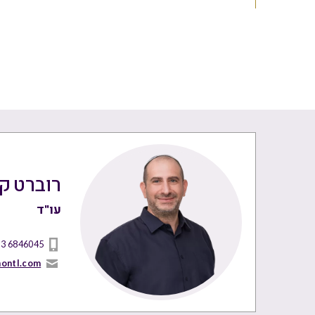
רוברט קר
עו"ד
 3 6846045
nontl.com