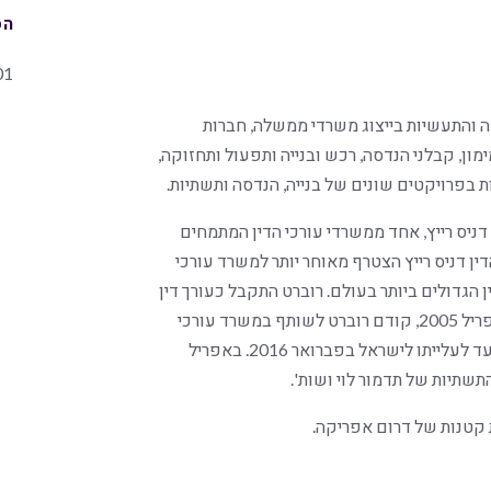
הס
01
 הבנייה, ההנדסה והתעשיות בייצוג משרדי ממשלה, חברות
ימון, קבלני הנדסה, רכש ובנייה ותפעול ותחזוקה,
ת בפרויקטים שונים של בנייה, הנדסה ותשתיות.
ניס רייץ, אחד ממשרדי עורכי הדין המתמחים
ין דניס רייץ הצטרף מאוחר יותר למשרד עורכי
ן הגדולים ביותר בעולם. רוברט התקבל כעורך דין
בבית המשפט העליון של דרום אפריקה באפריל 2001. באפריל 2005, קודם רוברט לשותף במשרד עורכי
הדין נורטון רוז פולברייט בדרום אפריקה, תפקיד שכיהן בו עד לעלייתו לישראל בפברואר 2016. באפריל