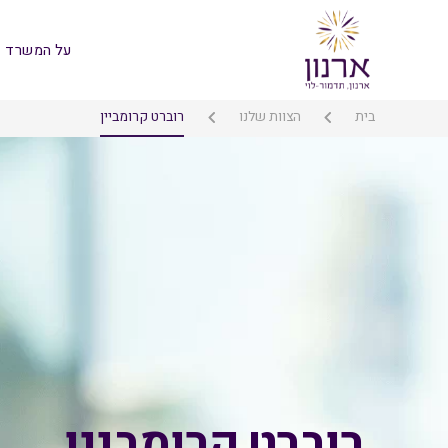
על המשרד
בית
הצוות שלנו
רוברט קרומביין
רוברט קרומביין