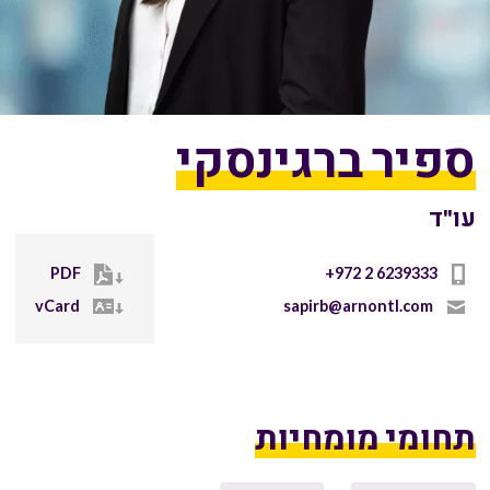
ספיר ברגינסקי
עו"ד
PDF
+972 2 6239333
vCard
sapirb@arnontl.com
תחומי מומחיות