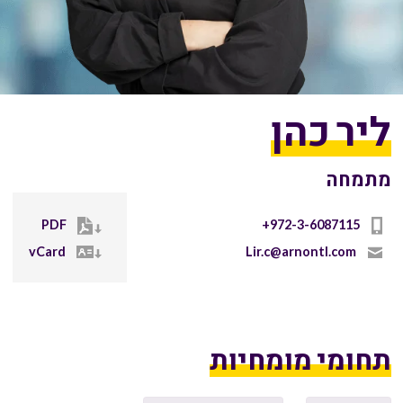
ליר כהן
מתמחה
PDF
‎+972-3-6087115
vCard
Lir.c@arnontl.com
תחומי מומחיות