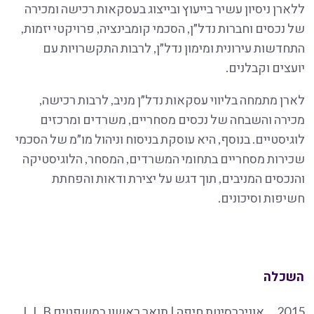
ללארן ניסיון עשיר בייעוץ ובייצוג בעסקאות רכישה ומכירה
של נכסים וחברות נדל״ן, הסכמי קומבינציה, פרויקטי יזמות,
התחדשות עירונית ומימון נדל״ן, לרבות התקשרויות עם
יועצים וקבלנים.
לארן מתמחה בליווי עסקאות נדל״ן מניב, לרבות רכישה,
מכירה והשבחה של נכסים מסחריים, משרדים ומרכזים
לוגיסטיים. בנוסף, היא עוסקת בניסוח וניהול מו״מ של הסכמי
שכירות מסחריים בתחומי המשרדים, המסחר, הלוגיסטיקה
והנכסים המניבים, תוך דגש על יצירת ודאות והפחתת
חשיפות וסיכונים.
השכלה
2015
אוניברסיטת חיפה | תואר ראשון במשפטים L.L.B