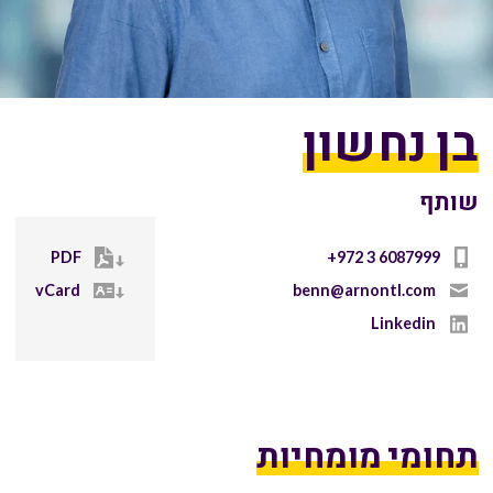
בן נחשון
שותף
PDF
+972 3 6087999
vCard
benn@arnontl.com
Linkedin
תחומי מומחיות