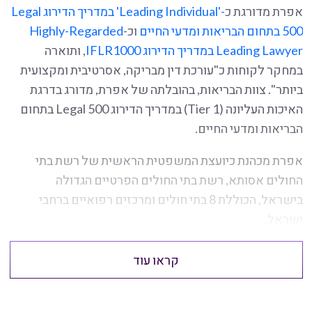
אפרת מדורגת כ
-'Leading Individual' במדריך הדירוג Legal
500 בתחום הבריאות ומדעי החיים
וכ-
Highly-Regarded
Leading Lawyer במדריך הדירוג IFLR1000
, ותוארה
במחקר לקוחות כ"עורכת דין מבריקה, אסרטיבית ומקצועית
ביותר". צוות הבריאות, בהובלתה של אפרת, מדורג בדרגת
האיכות העליונה (Tier 1) במדריך הדירוג Legal 500 בתחום
הבריאות ומדעי החיים.
אפרת מכהנת כיועצת המשפטית הראשית של רשת בתי
החולים אסותא, רשת בתי החולים הפרטיים הגדולה
בישראל, הכוללת 8 בתי חולים ומרכזים רפואיים ברחבי
ישראל.
קראו עוד