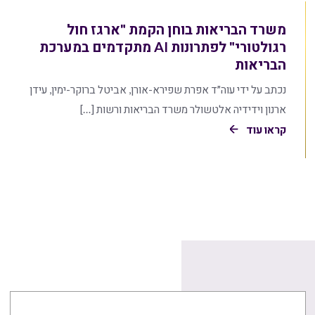
משרד הבריאות בוחן הקמת "ארגז חול
רגולטורי" לפתרונות AI מתקדמים במערכת
הבריאות
נכתב על ידי עוה״ד אפרת שפירא-אורן, אביטל ברוקר-ימין, עידן
ארנון וידידיה אלטשולר משרד הבריאות ורשות […]
קראו עוד