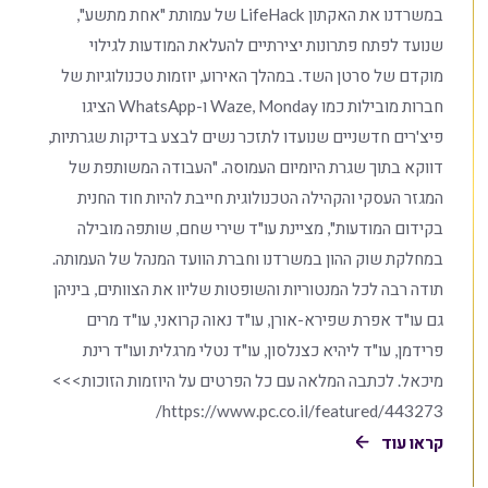
במשרדנו את האקתון LifeHack של עמותת "אחת מתשע",
שנועד לפתח פתרונות יצירתיים להעלאת המודעות לגילוי
מוקדם של סרטן השד. במהלך האירוע, יוזמות טכנולוגיות של
חברות מובילות כמו Waze, Monday ו-WhatsApp הציגו
פיצ'רים חדשניים שנועדו לתזכר נשים לבצע בדיקות שגרתיות,
דווקא בתוך שגרת היומיום העמוסה. "העבודה המשותפת של
המגזר העסקי והקהילה הטכנולוגית חייבת להיות חוד החנית
בקידום המודעות", מציינת עו"ד שירי שחם, שותפה מובילה
במחלקת שוק ההון במשרדנו וחברת הוועד המנהל של העמותה.
תודה רבה לכל המנטוריות והשופטות שליוו את הצוותים, ביניהן
גם עו"ד אפרת שפירא-אורן, עו"ד נאוה קרואני, עו"ד מרים
פרידמן, עו"ד ליהיא כצנלסון, עו"ד נטלי מרגלית ועו"ד רינת
מיכאל. לכתבה המלאה עם כל הפרטים על היוזמות הזוכות>>>
https://www.pc.co.il/featured/443273/
קראו עוד