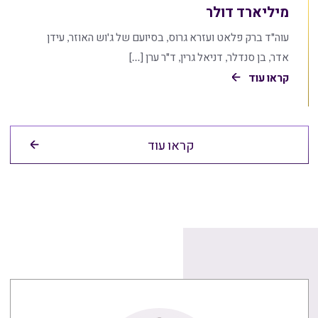
מיליארד דולר
עוה"ד ברק פלאט ועזרא גרוס, בסיועם של ג'וש האוזר, עידן
אדר, בן סנדלר, דניאל גרין, ד"ר ערן […]
קראו עוד
קראו עוד