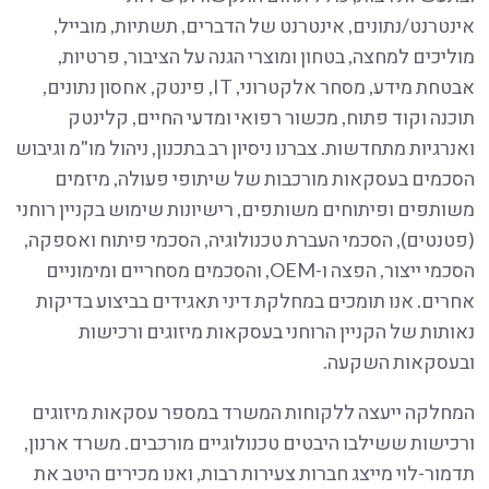
אינטרנט/נתונים, אינטרנט של הדברים, תשתיות, מובייל,
מוליכים למחצה, בטחון ומוצרי הגנה על הציבור, פרטיות,
אבטחת מידע, מסחר אלקטרוני, IT, פינטק, אחסון נתונים,
תוכנה וקוד פתוח, מכשור רפואי ומדעי החיים, קלינטק
ואנרגיות מתחדשות. צברנו ניסיון רב בתכנון, ניהול מו"מ וגיבוש
הסכמים בעסקאות מורכבות של שיתופי פעולה, מיזמים
משותפים ופיתוחים משותפים, רישיונות שימוש בקניין רוחני
(פטנטים), הסכמי העברת טכנולוגיה, הסכמי פיתוח ואספקה,
הסכמי ייצור, הפצה ו-OEM, והסכמים מסחריים ומימוניים
אחרים. אנו תומכים במחלקת דיני תאגידים בביצוע בדיקות
נאותות של הקניין הרוחני בעסקאות מיזוגים ורכישות
ובעסקאות השקעה.
המחלקה ייעצה ללקוחות המשרד במספר עסקאות מיזוגים
ורכישות ששילבו היבטים טכנולוגיים מורכבים. משרד ארנון,
תדמור-לוי מייצג חברות צעירות רבות, ואנו מכירים היטב את