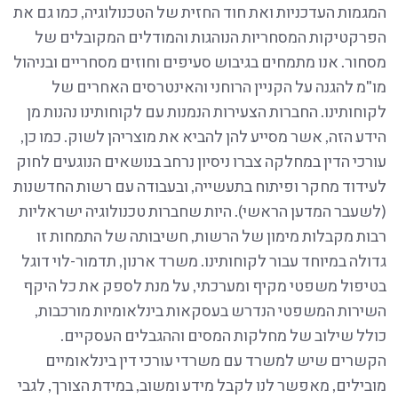
המגמות העדכניות ואת חוד החזית של הטכנולוגיה, כמו גם את
הפרקטיקות המסחריות הנוהגות והמודלים המקובלים של
מסחור. אנו מתמחים בגיבוש סעיפים וחוזים מסחריים ובניהול
מו"מ להגנה על הקניין הרוחני והאינטרסים האחרים של
לקוחותינו. החברות הצעירות הנמנות עם לקוחותינו נהנות מן
הידע הזה, אשר מסייע להן להביא את מוצריהן לשוק. כמו כן,
עורכי הדין במחלקה צברו ניסיון נרחב בנושאים הנוגעים לחוק
לעידוד מחקר ופיתוח בתעשייה, ובעבודה עם רשות החדשנות
(לשעבר המדען הראשי). היות שחברות טכנולוגיה ישראליות
רבות מקבלות מימון של הרשות, חשיבותה של התמחות זו
גדולה במיוחד עבור לקוחותינו. משרד ארנון, תדמור-לוי דוגל
בטיפול משפטי מקיף ומערכתי, על מנת לספק את כל היקף
השירות המשפטי הנדרש בעסקאות בינלאומיות מורכבות,
כולל שילוב של מחלקות המסים וההגבלים העסקיים.
הקשרים שיש למשרד עם משרדי עורכי דין בינלאומיים
מובילים, מאפשר לנו לקבל מידע ומשוב, במידת הצורך, לגבי