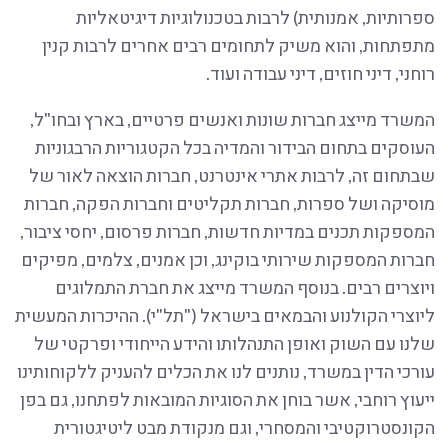
ספרותיות, אמנותית) לרבות בטכנולוגיות דיגיטאליות
מתפתחות, והוא משיק לתחומים רבים אחרים לרבות קנין
רוחני, דיני חוזים, דיני עבודה ועוד.
המשרד מייצג חברות שונות ואנשים פרטיים, בארץ ובחו"ל,
העוסקים בתחום הבידור והמדיה בכל הקטגוריות הרבגוניות
שבתחום זה, לרבות אתרי אינטרנט, חברות הוצאה לאור של
מוסיקה ושל ספרות, חברות תקליטים וחברות הפקה, חברות
המספקות תכנים במדיות חדשות, חברות פרסום, יחסי ציבור,
חברות המספקות שירותי בוקינג, וכן אמנים, צלמים, מפיקים
ויוצרים רבים. בנוסף המשרד מייצג את חברת התמלוגים
ליוצרי הקולנוע והבמאים בישראל ("תל"י). ההיכרות המעשית
שלנו עם השוק ואופן התנהלותו והידע הייחודי ופרקטי של
עורכי הדין במשרד, נותנים לנו את הכלים להעניק ללקוחותינו
ייעוץ רוחבי, אשר בוחן את הסוגיות המובאות לפתחנו, גם בפן
הקונסטרוקטיבי והמסחרי, וגם מנקודת מבט ליטיגטורית