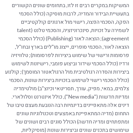
המשיקות במקרים רבים זו לזו, בתחומים שונים הקשורים
בתעשיית הבידור והמדיה, לרבות מוסיקה (כולל הסכמי
הפקה, הסכמי הפצה, רישוי מול ארגונים קולקטיביים
לשמירה על זכויות, סינכרוניזציה, והסכמי טלנט (talent
agreement); הוצאה לאור (Publishing) (כולל הסכמי
הוצאה לאור, הסכמי סופרים, ייצוג מו"לים בארץ ובחו"ל,
פרסומות ורישוי של שימוש ביצירות לפרסומות); טלוויזיה
ורדיו (כולל הסכמי שידור וביצוע פומבי, רישיונות לשימוש
ביצירות והסדרה רגולטיבית מול הרגולאטור המוסמך); קולנוע
(כולל הסכמי רישוי לשימוש בזכויות ביצירות שונות, הסכמי
צלמים, במאי, מפיק, עורך, תסריטאי וכיוצ"ב) מולטימדיה
ומדיות חדשות ("New media"), כולל אינטרנט וסלולארי.
דינים אלה מתאפיינים בדינמיות רבה הנובעת מעצם טיבו של
התחום (מדיה המתאפיינת באמצעים וטכנולוגיות שונים
ומתפתחים ומדיה חדשה) הכולל סוגים רבים ושונים של
שימושים בתכנים שונים וביצירות שונות (מוסיקליות,