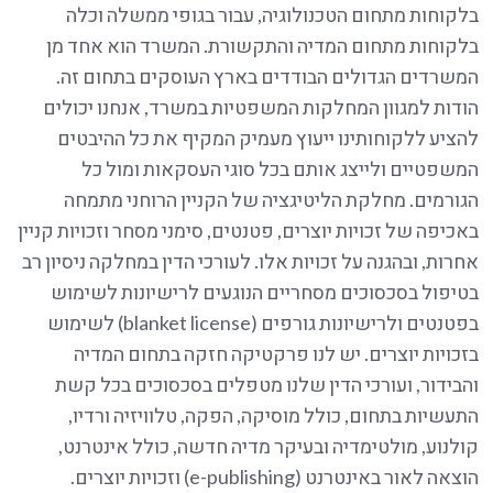
בלקוחות מתחום הטכנולוגיה, עבור בגופי ממשלה וכלה
בלקוחות מתחום המדיה והתקשורת. המשרד הוא אחד מן
המשרדים הגדולים הבודדים בארץ העוסקים בתחום זה.
הודות למגוון המחלקות המשפטיות במשרד, אנחנו יכולים
להציע ללקוחותינו ייעוץ מעמיק המקיף את כל ההיבטים
המשפטיים ולייצג אותם בכל סוגי העסקאות ומול כל
הגורמים. מחלקת הליטיגציה של הקניין הרוחני מתמחה
באכיפה של זכויות יוצרים, פטנטים, סימני מסחר וזכויות קניין
אחרות, ובהגנה על זכויות אלו. לעורכי הדין במחלקה ניסיון רב
בטיפול בסכסוכים מסחריים הנוגעים לרישיונות לשימוש
בפטנטים ולרישיונות גורפים (blanket license) לשימוש
בזכויות יוצרים. יש לנו פרקטיקה חזקה בתחום המדיה
והבידור, ועורכי הדין שלנו מטפלים בסכסוכים בכל קשת
התעשיות בתחום, כולל מוסיקה, הפקה, טלוויזיה ורדיו,
קולנוע, מולטימדיה ובעיקר מדיה חדשה, כולל אינטרנט,
הוצאה לאור באינטרנט (e-publishing) וזכויות יוצרים.