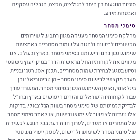
סוגיות הנוגעות בין היתר לרגולציה, הפצה, הגבלים עסקיים
ואבטחת מידע.
סימני מסחר
מחלקת סימני המסחר מעניקה מגוון רחב של שירותים
הקשורים לרישום ולהגנה על שמות מסחריים באמצעות
שימוש נכון בהם ורישומם כסימני מסחר, בארץ ובעולם. אנו
מלווים את לקוחותיו החל מראשית הדרך במתן ייעוץ משפטי
וסיוע בנוגע לבחירת שמות מסחריים, תכנון אסטרטגי ובניית
מערך מקצועי לרישום סימני מסחר – הן טריטוריאלי והן
בינלאומי, ואופן השימוש הנכון בסימני מסחר. המשרד עורך
עבור לקוחותיו הישראלים והזרים חיפושים בארץ ובחו"ל
לבדיקת זמינותם של סימני מסחר בשוק הגלובאלי. בדיקות
אלו נועדות לאפשר לשימוש ורישום, או לאתר סימני מסחר
של מתחרים או מפרים, לערוך חוות דעת בכל הנוגע לכשירות
של סימני מסחר לשימוש ולרישום, לספק ייעוץ משפטי