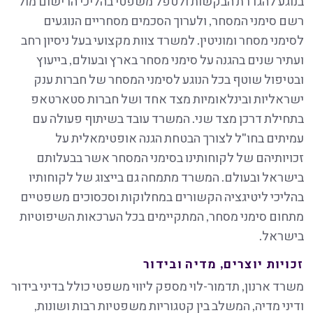
בנוגע להגדרת הבקשות ולטפל משפטי בהליכי הרישום מול
רשם סימני המסחר, ולערוך הסכמים מסחריים הנוגעים
לסימני מסחר ומוניטין. למשרד צוות מקצועי בעל ניסיון רחב
ועתיר שנים בהגנה על סימני מסחר בארץ ובעולם, בייעוץ
ובטיפול שוטף בכל הנוגע לסימני המסחר של חברות ענק
ישראליות ובינלאומיות מצד אחד ושל חברות סטארטאפ
בתחילת דרכן מצד שני. המשרד עובד בשיתוף פעולה עם
עמיתים בחו"ל לצורך הבטחת הגנה אופטימאלית על
זכויותיהם של לקוחותינו בסימני המסחר אשר בבעלותם
בישראל ובעולם. המשרד מתמחה גם בייצוג של לקוחותיו
בהליכי ליטיגציה הקשורים במחלוקות וסכסוכים משפטיים
מתחום סימני מסחר, המתקיימים בכל הערכאות השיפוטיות
בישראל.
זכויות יוצרים, מדיה ובידור
משרד ארנון, תדמור-לוי מספק ליווי משפטי כולל בדיני בידור
ודיני מדיה, המשלב בין קטגוריות משפטיות רבות ושונות,