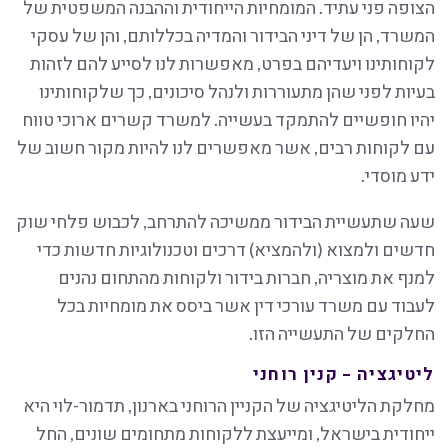
הצופה פני עתיד. המומחיות הייחודית וההבנה המשפטית של
המשרד, הן של דיני הבידור והמדיה בכללותם, והן של עסקי
לקוחותינו ויעדיהם בפרט, מאפשרות לנו לסייע להם לזהות
בעיות לפני שהן מתעוררות ולנהל סיכונים, כך שלקוחותינו
יהיו חופשיים להתמקד בעשייה. למשרד קשרים ארוכי טווח
עם לקוחות רבים, אשר מאפשרים לנו להיות מקור חשוב של
ידע מוסדי.
שעה שתעשיית הבידור ממשיכה להתרחב, לכבוש פלחי שוק
חדשים ולמצוא (ולהמציא) דרכים וטכנולוגיות חדשות כדי
למנף את מוצריה, חברות בידור ולקוחות מהתחום נהנים
לעבוד עם משרד עורכי דין אשר ביסס את מומחיות בכל
החלקים של התעשייה הזו.
ליטיגציה – קנין רוחני
מחלקת הליטיגציה של הקניין הרוחני בארנון, תדמור-לוי היא
ייחודית בישראל, ומייעצת ללקוחות מתחומים שונים, החל