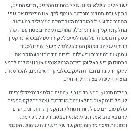
ישראלים ובינלאומיים, כולל בתחום ההייטק, מדעי החיים,
התקשורת, המדיה והבידור. בנוסף לכך, אנו מייצגים את גופי
מסחור הידע של המוסדות האקדמיים המובילים בישראל.
מחלקת הקניין הרוחני שלנו משלבת ניסיון בשטח עם גישה
עסקית מעשית, על מנת לסייע ללקוחותינו לגבש את הקניין
הרוחני שלהם באופן המיטבי, לנהל משא ומתן ולסגור
עסקאות במהירות וביעילות. בזכות היכרותנו העמוקה את
התחום הן בישראל והן בזירה הבינלאומית אנחנו יכולים לסייע
ללקוחות שהם חברות הזנק בשלביהן הראשונים, להכניס את
מוצריהן לשוק בצורה תחרותית.
במידת הנחוץ, המשרד מגבש צוותים מולטי-דיסציפלינריים
לטפל בעסקאות בינלאומיות מורכבות. נציגי מחלקת המסים
שלנו עובדים עם לקוחות מחלקת הקניין הרוחני ומסייעים
להם ביישום אמנות בינלאומיות, בסוגיות של ניכוי מס,
ובסוגיות מיסוי אחרות בהקשר של רישיונות שימוש, הסכמי