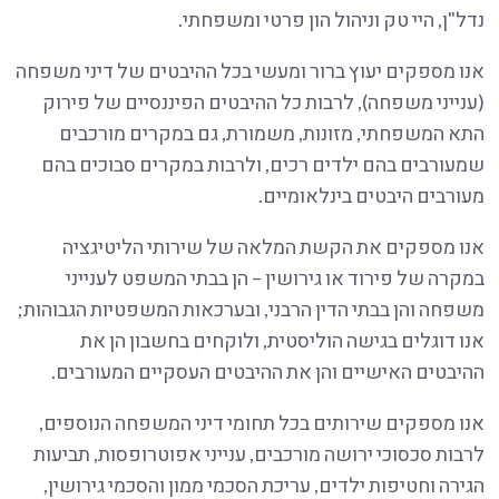
נדל"ן, היי טק וניהול הון פרטי ומשפחתי.
אנו מספקים יעוץ ברור ומעשי בכל ההיבטים של דיני משפחה
(ענייני משפחה), לרבות כל ההיבטים הפיננסיים של פירוק
התא המשפחתי, מזונות, משמורת, גם במקרים מורכבים
שמעורבים בהם ילדים רכים, ולרבות במקרים סבוכים בהם
מעורבים היבטים בינלאומיים.
אנו מספקים את הקשת המלאה של שירותי הליטיגציה
במקרה של פירוד או גירושין – הן בבתי המשפט לענייני
משפחה והן בבתי הדין הרבני, ובערכאות המשפטיות הגבוהות;
אנו דוגלים בגישה הוליסטית, ולוקחים בחשבון הן את
ההיבטים האישיים והן את ההיבטים העסקיים המעורבים.
אנו מספקים שירותים בכל תחומי דיני המשפחה הנוספים,
לרבות סכסוכי ירושה מורכבים, ענייני אפוטרופסות, תביעות
הגירה וחטיפות ילדים, עריכת הסכמי ממון והסכמי גירושין,