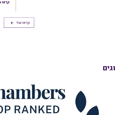
קראו ע
קראו עוד
גים