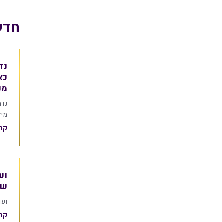
חדש
נד
מנ
מיל
קרא
וע
שי
ועד
קרא