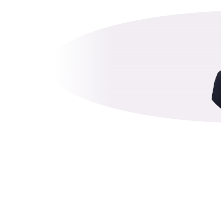
שגיא שיף
שותף