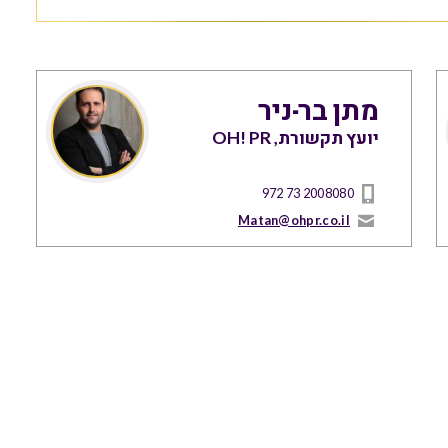
מתן בר-ניר
יועץ תקשורת, OH! PR
972 73 2008080
Matan@ohpr.co.il