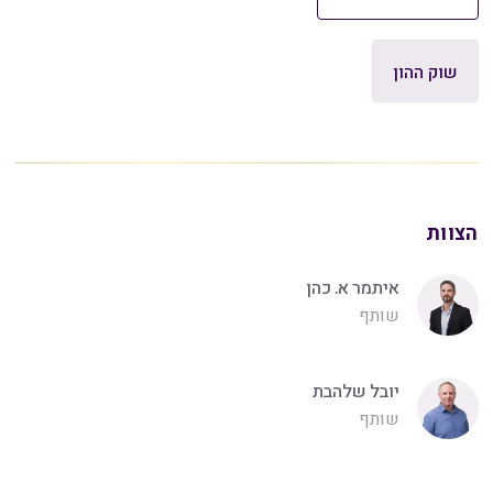
שוק ההון
הצוות
איתמר א. כהן
שותף
יובל שלהבת
שותף