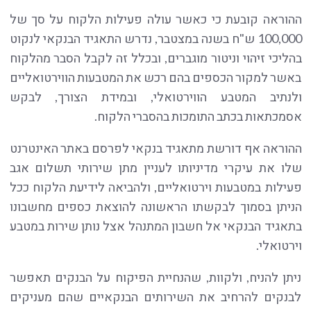
ההוראה קובעת כי כאשר עולה פעילות הלקוח על סך של
100,000 ש"ח בשנה במצטבר, נדרש התאגיד הבנקאי לנקוט
בהליכי זיהוי וניטור מוגברים, ובכלל זה לקבל הסבר מהלקוח
באשר למקור הכספים בהם רכש את המטבעות הווירטואליים
ולנתיב המטבע הווירטואלי, ובמידת הצורך, לבקש
אסמכתאות בכתב התומכות בהסברי הלקוח.
ההוראה אף דורשת מתאגיד בנקאי לפרסם באתר האינטרנט
שלו את עיקרי מדיניותו לעניין מתן שירותי תשלום אגב
פעילות במטבעות וירטואליים, ולהביאה לידיעת הלקוח ככל
הניתן בסמוך לבקשתו הראשונה להוצאת כספים מחשבונו
בתאגיד הבנקאי אל חשבון המתנהל אצל נותן שירות במטבע
וירטואלי.
ניתן להניח, ולקוות, שהנחיית הפיקוח על הבנקים תאפשר
לבנקים להרחיב את השירותים הבנקאיים שהם מעניקים