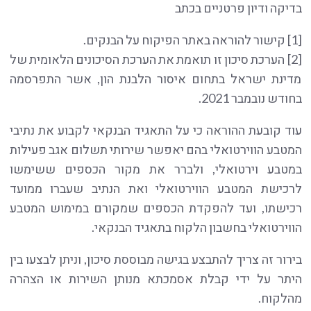
בדיקה ודיון פרטניים בכתב
[1] קישור להוראה באתר הפיקוח על הבנקים.
[2] הערכת סיכון זו תואמת את הערכת הסיכונים הלאומית של
מדינת ישראל בתחום איסור הלבנת הון, אשר התפרסמה
בחודש נובמבר 2021.
עוד קובעת ההוראה כי על התאגיד הבנקאי לקבוע את נתיבי
המטבע הווירטואלי בהם יאפשר שירותי תשלום אגב פעילות
במטבע וירטואלי, ולברר את מקור הכספים ששימשו
לרכישת המטבע הווירטואלי ואת הנתיב שעברו ממועד
רכישתו, ועד להפקדת הכספים שמקורם במימוש המטבע
הווירטואלי בחשבון הלקוח בתאגיד הבנקאי.
בירור זה צריך להתבצע בגישה מבוססת סיכון, וניתן לבצעו בין
היתר על ידי קבלת אסמכתא מנותן השירות או הצהרה
מהלקוח.