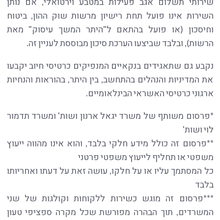
שירותי תשלום אגב פעילות במטבע וירטואלי, אם נותן
השירות אינו פועל תחת רישיון מרשות שוק ההון, ביטוח
וחיסכון (או פועל בהתאם ל"היתר המשך עיסוק" מאת
הרשות), ובלבד שביצעו הערכת סיכון מבוססת לעניין זה.
נקבע גם שתאגידים בנקאיים המנפיקים כרטיסי חיוב יקבעו
את המדיניות והנהלים בהתחשב, בין היתר, בהוראות והנחיות
ארגוני כרטיסי האשראי הבינלאומיים.
*פרסום משותף של משרד יגאל ארנון ושות' ומשרד תדמור
לוי ושות'
**פרסום זה כולל מידע חלקי בלבד, והוא אינו מהווה ייעוץ
משפטי או תחליף לייעוץ משפטי פרטני
כל המסתמך עליו או על חלקו, עושה זאת על דעתו ואחריותו
בלבד
***פרסום זה מוגש כשירות ללקוחות וקולגות של שני
המשרדים, תוך הבהרה מפורשת שכל מקרה ספציפי טעון