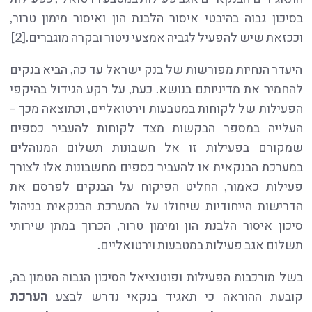
בסיכון גבוה בהיבטי איסור הלבנת הון ואיסור מימון טרור,
וככזאת שיש להפעיל לגביה אמצעי ניטור ובקרה מוגברים.[2]
היעדר הנחיות מפורשות של בנק ישראל עד כה, הביא בנקים
להחמיר את מדיניותם בנושא. כעת, על רקע הגידול בהיקפי
הפעילות של לקוחות במטבעות וירטואליים, וכתוצאה מכך –
העלייה במספר הבקשות מצד לקוחות להעביר כספים
שמקורם בפעילות זו אל חשבונות תשלום המנוהלים
במערכת הבנקאית או להעביר כספים מחשבונות אלו לצורך
פעילות כאמור, החליט הפיקוח על הבנקים לפרסם את
הדרישות הייחודיות שיחולו על המערכת הבנקאית בניהול
סיכון איסור הלבנת הון ומימון טרור, הכרוך במתן שירותי
תשלום אגב פעילות במטבעות וירטואליים.
בשל מורכבות הפעילות ופוטנציאל הסיכון הגבוה הטמון בה,
קובעת ההוראה כי תאגיד בנקאי נדרש לבצע
הערכת