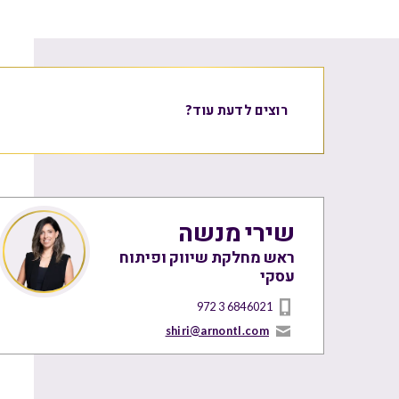
רוצים לדעת עוד?
שירי מנשה
ראש מחלקת שיווק ופיתוח
עסקי
972 3 6846021
shiri@arnontl.com