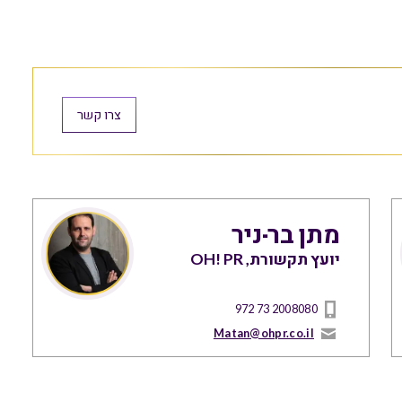
צרו קשר
מתן בר-ניר
יועץ תקשורת, OH! PR
972 73 2008080
Matan@ohpr.co.il