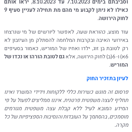
וסביבתם בימים 7.10.2023 עד 8.10.2023, יראו אותם
כאילו לא ניתן לקבוע מי מהם מת תחילה לעניין סעיף 9
לחוק הירושה
.
עוד מוצע, כהוראת שעה, לאפשר ליורשים של מי שנרצחו
באירועי האיבה ובקרבות המלחמה להסתלק מן העיזבון לא
רק לטובת בן זוג, ילדו ואחיו של המוריש, כאמור בסעיפים
6א) ו- 6(ב) לחוק הירושה, אלא
גם לטובת הורהו או נכדו של
המוריש
.
לעיון בתזכיר החוק
פרסום זה מוגש כשירות כללי ללקוחות וידידי המשרד ואינו
תחליף לעצה משפטית פרטנית. איננו ממליצים לפעול על פי
המידע המובא לעיל ללא קבלת עצה משפטית מגורמים
מוסמכים, בהסתמך על העובדות והנסיבות הספציפיות של כל
מקרה.