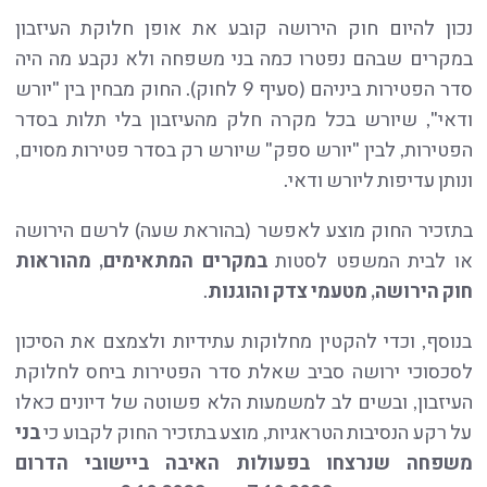
נכון להיום חוק הירושה קובע את אופן חלוקת העיזבון
במקרים שבהם נפטרו כמה בני משפחה ולא נקבע מה היה
סדר הפטירות ביניהם (סעיף 9 לחוק). החוק מבחין בין "יורש
ודאי", שיורש בכל מקרה חלק מהעיזבון בלי תלות בסדר
הפטירות, לבין "יורש ספק" שיורש רק בסדר פטירות מסוים,
ונותן עדיפות ליורש ודאי.
בתזכיר החוק מוצע לאפשר (בהוראת שעה) לרשם הירושה
או לבית המשפט לסטות
במקרים המתאימים, מהוראות
חוק הירושה, מטעמי צדק והוגנות
.
בנוסף, וכדי להקטין מחלוקות עתידיות ולצמצם את הסיכון
לסכסוכי ירושה סביב שאלת סדר הפטירות ביחס לחלוקת
העיזבון, ובשים לב למשמעות הלא פשוטה של דיונים כאלו
על רקע הנסיבות הטראגיות, מוצע בתזכיר החוק לקבוע כי
בני
משפחה שנרצחו בפעולות האיבה ביישובי הדרום