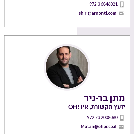
972 3 6846021
shiri@arnontl.com
מתן בר-ניר
יועץ תקשורת, OH! PR
972 73 2008080
Matan@ohpr.co.il