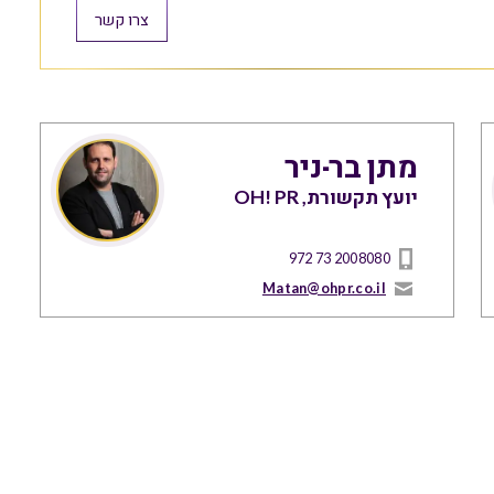
צרו קשר
מתן בר-ניר
יועץ תקשורת, OH! PR
972 73 2008080
Matan@ohpr.co.il