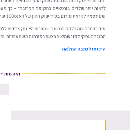
״חברות היי-טק רבות שנכנסו לשוק ההון בשנתיים האחרונות
לראות יותר שלדים בורסאיים בתקופה הקרובה" – כך מע
שפורסמה לקראת פורום בכירי שוק ההון של דאנס100 שהתקיים הבוקר.
עוד בכתבה: מה הלקח החשוב שחברות היי-טק צריכות ללמ
המגזר העסקי לפני שהיא מבצעת רפורמות משמעותיות, ומה 
היכנסו לכתבה המלאה
היה מעניי