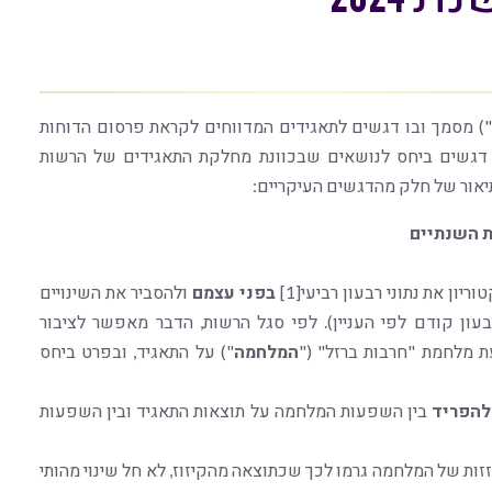
") מסמך ובו דגשים לתאגידים המדווחים לקראת פרסום הדוחות
ר דגשים ביחס לנושאים שבכוונת מחלקת התאגידים של הרשות
ת השנתיים
יון את נתוני רבעון רביעי[1]
בפני עצמם
ולהסביר את השינויים
ון קודם לפי העניין). לפי סגל הרשות, הדבר מאפשר לציבור
 מלחמת "חרבות ברזל" ("
המלחמה
") על התאגיד, ובפרט ביחס
להפריד
בין השפעות המלחמה על תוצאות התאגיד ובין השפעות
ות של המלחמה גרמו לכך שכתוצאה מהקיזוז, לא חל שינוי מהותי