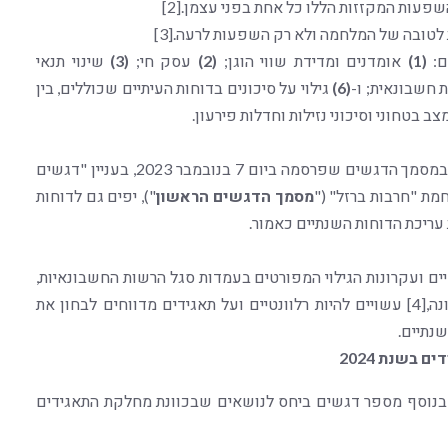
פעות המקזזות הללו כל אחת בפני עצמן.[2]
לטובה של המלחמה ולא רק השפעות לרעה.[3]
ם:
(1)
אומדנים ומדידת שווי הוגן;
(2)
עסק חי;
(3)
שינוי תנאי
ת חשבונאית; ו-
(6)
גילוי על סיכונים בדוחות העיתיים שכוללים, בין
מצב בטחוני וסיכוני נזילות וחדלות פירעון.
הרשות מבהירה, כי העקרונות והדגשים שנכללו במסמך הדגשים שפרסמה ביום 7 בנובמבר 2023, בעניין "דגשים
מת "חרבות ברזל" ("
מסמך הדגשים הראשון
"), יפים גם לדוחות
עריכת הדוחות השנתיים כאמור.
ים ועקרונות הגילוי המפורטים בעמדות סגל הרשות החשבונאיות,
ובכלל זה העמדה בעניין השפעות משבר הקורונה,[4] עשויים להיות רלוונטיים ועל תאגידים מדווחים לבחון את
שנתיים.
בשנת 2024
בנוסף מספר דגשים ביחס לנושאים שבכוונת מחלקת התאגידים