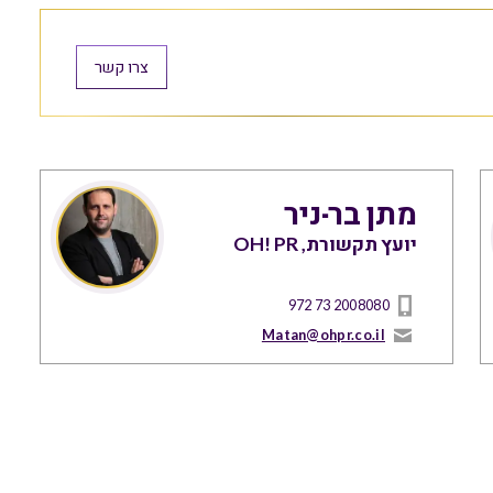
צרו קשר
מתן בר-ניר
יועץ תקשורת, OH! PR
972 73 2008080
Matan@ohpr.co.il