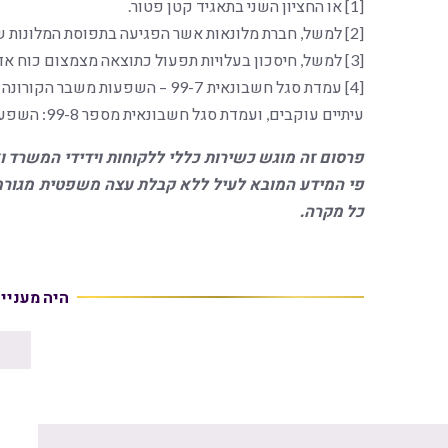
[1] או החציון השני בתאגיד קטן פטור.
[2] למשל, חברת מלונאות אשר הפגיעה בתפוסת המלונות שלה מתקזזת עם אירוח מפונים.
[3] למשל, חיסכון בעלויות תפעול כתוצאה מצמצום כוח אדם והליכי התייעלות שיושמו בתקופת המלחמה.
עיתיים עוקבים, ועמדת סגל חשבונאית מספר 99-8: השפעות אינפלציה ועליית הריבית על הגילוי והדיווח הכספי.
פרסום זה מוגש כשירות כללי ללקוחות וידידי המשרד ו
פי המידע המובא לעיל ללא קבלת עצה משפטית מגורמי
כל מקרה.
היה מעניי