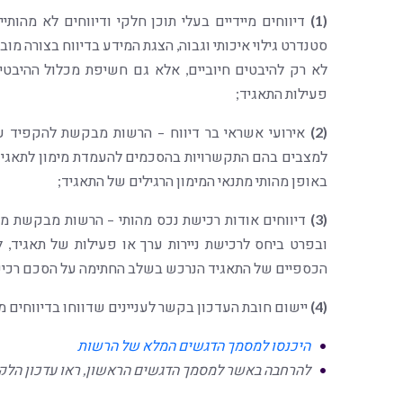
(1)
דיווחים מיידיים בעלי תוכן חלקי ודיווחים לא מהו
סטנדרט גילוי איכותי וגבוה, הצגת המידע בדיווח בצורה מוב
לא רק להיבטים חיוביים, אלא גם חשיפת מכלול ההיבטי
פעילות התאגיד;
(2)
אירועי אשראי בר דיווח – הרשות מבקשת להקפיד על
למצבים בהם התקשרויות בהסכמים להעמדת מימון לתאגיד מח
באופן מהותי מתנאי המימון הרגילים של התאגיד;
(3)
דיווחים אודות רכישת נכס מהותי – הרשות מבקשת מה
ובפרט ביחס לרכישת ניירות ערך או פעילות של תאגיד, 
הכספיים של התאגיד הנרכש בשלב החתימה על הסכם רכיש
(4)
יישום חובת העדכון בקשר לעניינים שדווחו בדיווחים מיידים שפורס
היכנסו למסמך הדגשים המלא של הרשות
להרחבה באשר למסמך הדגשים הראשון, ראו עדכון הלקוחות שפרסמנו