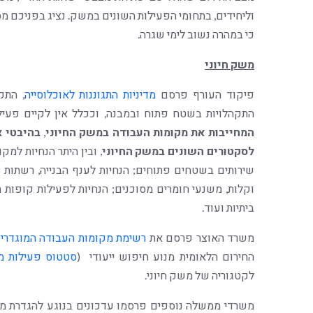
וליחידים, בתחומי הפעילות השונים במשק. נציג בפניכם מ
כי במהרה נשוב לימי שגרה.
משק חיוני
פיקוד העורף פרסם
מדיניות התגוננות לאוכלוסייה
התקהלויות בשטח פתוח ובמבנה, וככלל אין לקיים פעי
המחייבות את מקומות העבודה במשק החיוני
,
בהיבטי א
לסקטורים השונים במשק החיוני
, ובין היתר הנחיות למ
שירותים בשטחים פתוחים; הנחיות לענף הבנייה, רשתות ש
וקלות, משנעי חומרים מסוכנים; הנחיות לפעילות קופות חו
ביתיות ועוד.
משרד האוצר פרסם את
רשימת מקומות העבודה המוגדרים
החירום הלאומית מנוע חיפוש ייעודי (
סטטוס פעילות מ
לקטגוריה של משק חיוני.
משרדי ממשלה נוספים פרסמו עדכונים בנוגע להגדרת מש