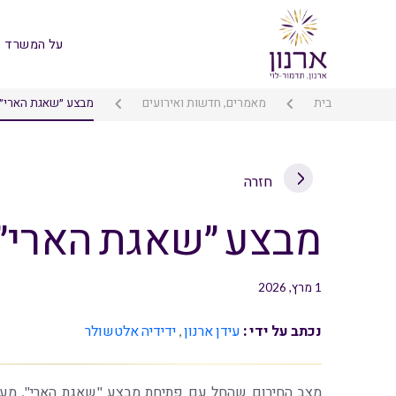
על המשרד
בית
מאמרים, חדשות ואירועים
מבצע ״שאגת הארי״ –
חזרה
מבצע ״שאגת הארי״ –
1 מרץ, 2026
נכתב על ידי :
עידן ארנון
,
ידידיה אלטשולר
מצב החירום שהחל עם פתיחת מבצע "שאגת הארי", מעור