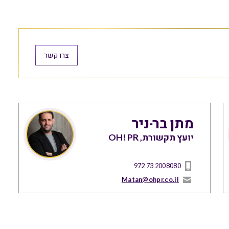
צרו קשר
מתן בר-ניר
יועץ תקשורת, OH! PR
972 73 2008080
Matan@ohpr.co.il