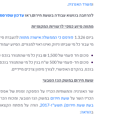
ו
משרד האנרגיה
.
להרחבה בנושא עבודה בשעת חירום
,
ראו
עדכון שפרסמה
מתווה סיוע כספי לרשויות המקומיות
ביום 1.3.26
פורסם כי הממשלה אישרה מתווה
להעברת סיוע
מי עבור כל מי שביתו ניזוק ואינו ראוי למגורים. הסיוע יעמוד על סך כולל של 2,000 ש"ח 
סכום חד פעמי של 1,500 ₪ בגין כל מי שהתגורר בנכס כאמור, למימון הוצאות הרשויות במתן מענה מידי לתושבים;
סכום חד-פעמי של 500 ש"ח בגין כל מי
בנכס, בהקדם האפשרי, לצורך מימון צרכים מיידיים.
שעת חירום במשק הגז הטבעי
הכריז השר על
שעת חירום
במשק הגז הטבעי, ומכוח הכרזה זו
בעת שעת חירום), תשע"ז-2017
, הורה על מפתח הקצאת 
ב
הוראה
: