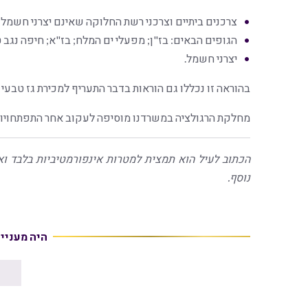
צרכנים ביתיים וצרכני רשת החלוקה שאינם יצרני חשמל;
הגופים הבאים: בז"ן; מפעלי ים המלח; בז"א; חיפה נגב טכנו
יצרני חשמל.
בהוראה זו נכללו גם הוראות בדבר התעריף למכירת גז טבעי ע
מחלקת הרגולציה במשרדנו מוסיפה לעקוב אחר התפתחויות
הכתוב לעיל הוא תמצית למטרות אינפורמטיביות בלבד וא
נוסף.
היה מעניי