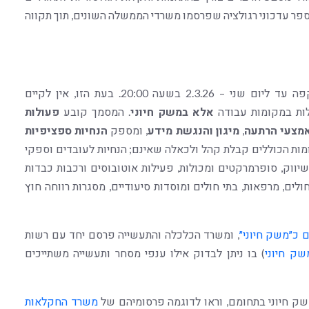
ספר עדכוני רגולציה שפרסמו משרדי הממשלה השונים, תוך תקווה
, התקפה עד ליום שני – 2.3.26 בשעה 20:00. בעת הזו, אין לקיים
לות במקומות עבודה
אלא במשק חיוני
. המסמך קובע
פעולות
מצעי הרתעה
,
מיגון והנגשת מידע
, ומספק
הנחיות ספציפיות
קומות הכוללים קבלת קהל ולכאלה שאינם; הנחיות לעובדים וספקי
יווק, סופרמרקטים ומכולות, פעילות אוטובוסים ורכבות כבדות
לים, מרפאות, בתי חולים ומוסדות סיעודיים, מסגרות רווחה חוץ
 כ״משק חיוני״
, ומשרד הכלכלה והתעשייה פרסם יחד עם רשות
שק חיוני
) בו ניתן לבדוק אילו ענפי מסחר ותעשייה משתייכים
ק חיוני בתחומם, וראו לדוגמה פרסומיהם של
משרד החקלאות