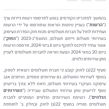
בהמשך למזכרינו הקודמים בנוגע לפרסומי רשות ניירות ערך
("
הרשות
") בעניין טיוטות הוראות שפורסמו על ידי הרשות
ועתידות לחול על חברות תשלומים מכוח חוק הסדרת העיסוק
בשירותי תשלום וייזום תשלום, התשפ"ג-2023 ("
החוק
")
אשר עתיד להיכנס לתוקף ביום 6 ביוני 2024, פרסמה הרשות
ביום 20 במאי 2024 הצעת הוראה לחברות תשלומים לעניין
מתן שירותים נלווים.
סעיף 22(ג) לחוק קובע כי חברת תשלומים רשאית לספק,
בנוסף לשירותי התשלום, גם שירותים נוספים, הניתנים אגב
עיסוקה העיקרי בשירותי תשלום, וזאת ללא צורך ברישיון
נוסף לרישיון נותן שירותי התשלום שבידיה ("
השירותים
הנלווים
"). רשימת השירותים הנלווים המותרים לחברת
תשלומים מנוייה בסעיף 22(ג) לחוק ובחלק ב' לתוספת