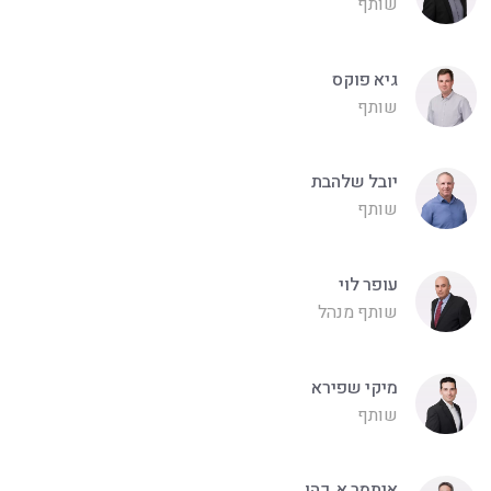
שותף
גיא פוקס
שותף
יובל שלהבת
שותף
עופר לוי
שותף מנהל
מיקי שפירא
שותף
איתמר א. כהן