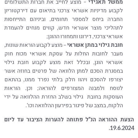
ממשל תאגידי
– מוצע לחייב את חברות התשלומים
לקבוע מדיניות אשראי צרכני בתיאום עם דירקטוריון
החברה ביחס למספר תחומים, וביניהם התייחסות
לתהליכי מוצר אשראי חדש, קווים מנחים להעמדת
אשראי צרכני, דירוגו ותמחורו ההוגן;
חובת גילוי במתן אשראי
– מוצע לקבוע הוראות שונות,
מעבר לחובות החלות על עסקת אשראי מכוח חוק
אשראי הוגן, ובכלל זאת מוצע לקבוע חובת גילוי
במסגרת הסכם למתן הלוואה של פרטים בחוזה אשר
יצורפו להסכם ויהוו חלק בלתי נפרד ממנו, בהתאם
לנוסח ולמבנה המצורפים להוראה; וכן. הוראות
העוסקות בחובת גילוי בשלב החזרת ההלוואה על ידי
הלקוח, במצב של פיגור בפירעון ההלוואה וכו'.
הצעת ההוראה הנ"ל פתוחה להערות הציבור עד ליום
19.6.2024.