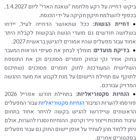
ביקש דחייה על רקע מלחמת "שאגת הארי" ליום 1.4.2027,
בכפוף להשלמת תיקון חקיקה על ידי הכנסת.
דחיית הגשות:
ככל שתאושר הדחייה לעיל, יידחו
בשלושה חודשים גם מועדי הגשת הבקשות לקבלת היתר
אחוד עבור מפעלים שהיו אמורים להגישן בראשית 2027.
בדיקת מועדים:
מומלץ לבחון את סעיפי הוראות המעבר
בחוק אוויר נקי ובחוק חומרים מסוכנים וכן את התוספת
השלישית המעודכנת לחוק חומרים מסוכנים (שתיכנס
לתוקף עם תחילת היישום) על מנת לקבוע את מועד ההגשה
המדויק עבורכם.
הנחיות סקטוריאליות:
בתחילת חודש אפריל 2026
פורסמו להערות הציבור
הנחיות סקטוריאליות
עבור המפעלים
הראשונים שיידרשו להגיש בקשה להיתר אחוד בתחום
עיבוד מתכות וייצור נייר וקרטון. ההנחיות נסגרו להערות, אולם
ניתן ללמוד מהן לעתיד על אופן יישום החוק גם עבור מפעלים
בסקטורים אחרים.