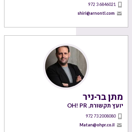
972 3 6846021
shiri@arnontl.com
מתן בר-ניר
יועץ תקשורת, OH! PR
972 73 2008080
Matan@ohpr.co.il