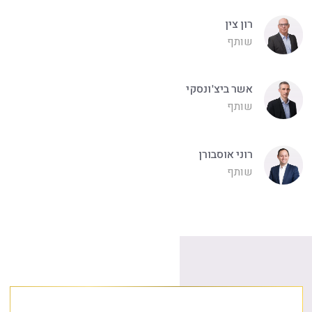
רון צין
שותף
אשר ביצ'ונסקי
שותף
רוני אוסבורן
שותף