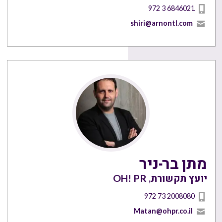
972 3 6846021
shiri@arnontl.com
מתן בר-ניר
יועץ תקשורת, OH! PR
972 73 2008080
Matan@ohpr.co.il