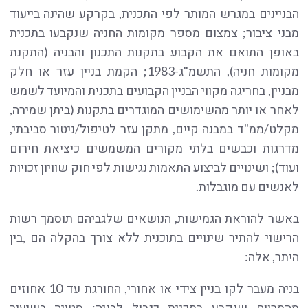
הבניינים במגרש המותר לפי התכנית, בקרקע שהינה בייעוד
מבני ציבור; צמצום מספר מקומות החניה שנקבעו בתכנית
באופן התואם את הקבוע בתקנות התכנון והבניה (התקנת
מקומות חניה), התשמ"ג-1983; הקמת בניין עזר או חלק
מבניין, בחריגה מקווי הבניין הקבועים בתכנית והמיועד לשמש
לאחר או יותר מהשימושים המוגדרים בתקנות (ביתן שמירה,
מקלט/ממ"ד במבנה קיים, מתקן עזר לטיפול/ניטור סביבתי,
מדרגות וכבשים בלתי מקורים המשמשים כיציאת חירום
ועוד); ושינויים לביצוע התאמות נגישות לפי חוק שוויון זכויות
לאנשים עם מוגבלות.
באשר להוראת הגמישות, הנושאים שלגביהם תוסמך רשות
הרישוי להתיר שינויים בתוכנית ללא צורך בהקלה הם ,בין
היתר, אלה:
בניה מעבר לקו בניין צידי או אחורי, החורגת עד 10 אחוזים
מהמרווח שנקבע בתכנית כגבול לבניה; סטייה בשיעור