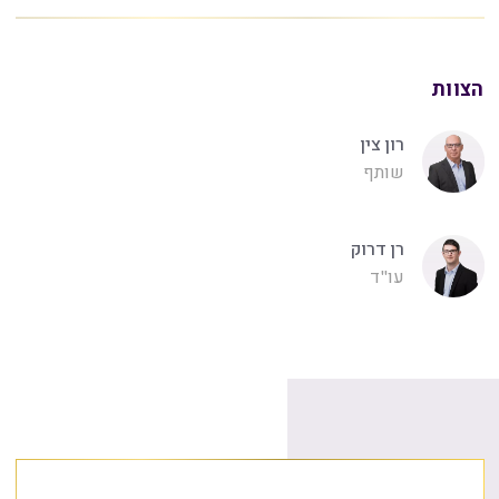
הצוות
רון צין
שותף
רן דרוק
עו"ד