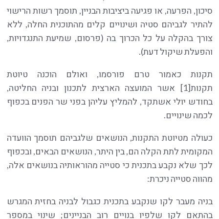
סיכון, הפרעה, או פגיעה ביציבות הבניין, תוסמך רשות הרישוי
להתיר לגביהם סטיה ושינויים קלים מהתוכנית החלה, ללא
צורך בהקלה על כל הכרוך בה (פרסום, שמיעת התנגדויות,
והפעלת שיקול דעת).
תקנות כאמור טרם פורסמו, ואולם הוכנה טיוטת
תקנות[1] אשר המועצה הארצית לתכנון ובניה החליטה,
בחודש יולי אשתקד, להמליץ עליהן בפני שר הפנים בכפוף
לכמה שינויים.
כעולה מטיוטת התקנות, הנושאים שלגביהם תוסמך הוועדה
המקומית לתת הקלה הם, בין היתר, הנושאים הבאים, ובכפוף
לכך שלא נקבע בתכנית כי סטייה מהוראותיה בנושאים אלה,
מהווה סטייה ניכרת:
בניה מעבר לקו שנקבע בתכנית כגבול לבניה בחזית המגרש
בהתאם לקו שלפיו בנויים רוב הבניינים; שינוי במספר