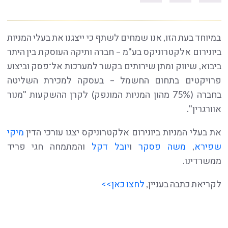
במיוחד בעת הזו, אנו שמחים לשתף כי ייצגנו את בעלי המניות
ביונירום אלקטרוניקס בע"מ – חברה ותיקה העוסקת בין היתר
ביבוא, שיווק ומתן שירותים בקשר למערכות אל־פסק וביצוע
פרויקטים בתחום החשמל – בעסקה למכירת השליטה
בחברה (75% מהון המניות המונפק) לקרן ההשקעות "מנור
אוורגרין".
את בעלי המניות ביונירום אלקטרוניקס יצגו עורכי הדין
מיקי
שפירא
,
משה פסקר
ו
יובל דקל
והמתמחה חגי פריד
ממשרדינו.
לקריאת כתבה בעניין,
לחצו כאן>>