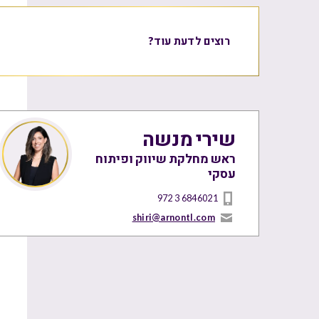
רוצים לדעת עוד?
שירי מנשה
ראש מחלקת שיווק ופיתוח
עסקי
972 3 6846021
shiri@arnontl.com