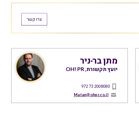
צרו קשר
מתן בר-ניר
יועץ תקשורת, OH! PR
972 73 2008080
Matan@ohpr.co.il