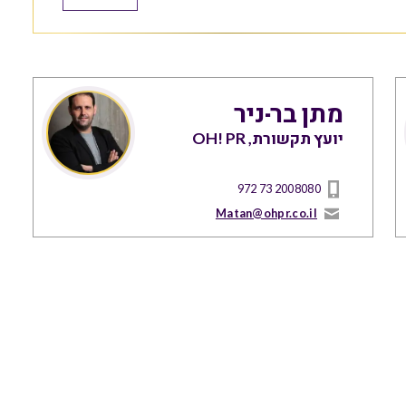
מתן בר-ניר
יועץ תקשורת, OH! PR
972 73 2008080
Matan@ohpr.co.il