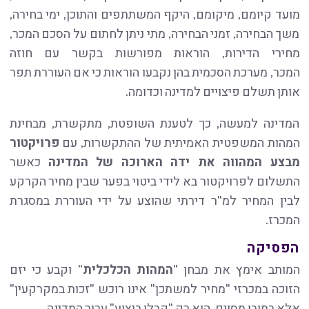
מועד קיומם, מיקומם, היקף המשתתפים והתוכן, ימי בחירה,
משך הבחירה, זמני הבחירה, מתי ניתן לחתום על הסכם המכר,
מחירי הדירות, הוראות מפורשות בקשר עם חוזה
המכר, מערכת הסכמית בהן נקבעו הוראות כי אם העוררת תפר
אותן תשלם פיצויים למדינה וכדומה.
המדינה למעשה, כך לטענת השופטת, מתקשרת, מבחינת
המהות המשפטית האמיתית של ההתקשרות, עם
פרויקטור
מבצע המהווה את ידה הארוכה של המדינה
כאשר
התשלום לפרויקטור בא לידי ביטוי בפער שבין מחיר הקרקע
לבין המחיר למ"ר דירתי שהוצע על ידי העוררת במסגרת
המכרז.
הפסיקה
המותב אימץ את מבחן "
המהות הכלכלית
" וקבע כי יזם
הזוכה במכרזי "מחיר למשתכן" אינו רוכש "זכות במקרקעין"
אלא במובן מסוים, הוא רק "קבלן ביצוע" עבור המדינה.