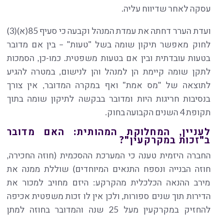
עסקה לאחר שדיווח עליה.
ועדת הערר דחתה את עמדת המנהל וקבעה כי סעיף 85(א)(3)
לחוק מאפשר תיקון שומה בשל "טעות" – בין אם מדובר
בטעות עובדתית ובין אם בטעות משפטית. כמו-כן, הסמכות
לתקן שומה קיימת הן למנהל והן לנישום, במטרה להגיע
לתוצאה של "מס אמת" ואף במקרה המדובר, אין צורך
בנסיבות חריגות היות ומדובר בבקשה לתיקון שומה בתוך
תקופת 4 השנים הקבועה בחוק.
לעניין, המחלוקת המהותית: האם מדובר
ב"זכות במקרקעין"?
החברה היזמית טענה כי המערכת ההסכמית (חוזה החכירה,
חוזה הבנייה ונספח התנאים המיוחדים) שוללת ממנה את
מירב ההנאה הכלכלית מהקרקע: היזם מחויב למכור את
הדירות תוך שנים ספורות, ולכן אין לו זכות משפטית אכיפה
להחזיק במקרקעין מעל 25 שנה והמדובר בחוזה למתן