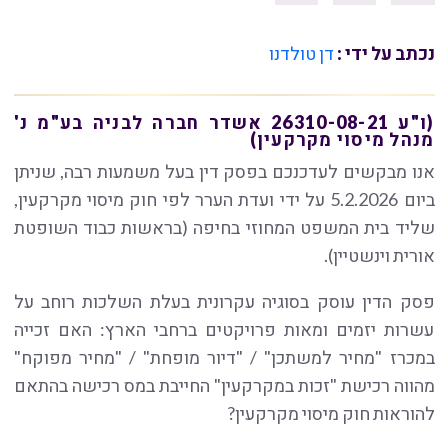
נכתב על ידי :
דן טולדנו
(ו"ע 26310-08-21 אשדר חברה לבניה בע"מ נ'
מנהל מיסוי מקרקעין)
אנו מבקשים לעדכנכם בפסק דין בעל משמעות רבה, שניתן
ביום 5.2.2026 על ידי ועדת הערר לפי חוק מיסוי מקרקעין,
שליד בית המשפט המחוזי בחיפה (בראשות כבוד השופטת
אורית וינשטיין).
פסק הדין עוסק בסוגיה עקרונית בעלת השלכות רוחב על
עשרות יזמים ומאות פרויקטים ברחבי הארץ: האם זכייה
במכרז "מחיר למשתכן" / "דיור מופחת" / "מחיר מפוקח"
מהווה רכישת "זכות במקרקעין" החייבת במס רכישה בהתאם
להוראות חוק מיסוי מקרקעין?