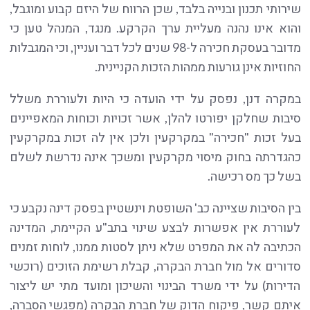
שירותי תכנון ובנייה בלבד, שכן הרווח של היזם קבוע ומוגבל,
והוא אינו נהנה מעליית ערך הקרקע. מנגד, המנהל טען כי
מדובר בעסקת חכירה ל-98 שנים לכל דבר ועניין, וכי המגבלות
החוזיות אינן גורעות ממהות הזכות הקניינית.
במקרה דנן, נפסק על ידי הועדה כי היות ולעוררת משלל
סיבות שחלקן יפורטו להלן, אשר זכויות וכוחות המאפיינים
בעל זכות "חכירה" במקרקעין ולכן אין לה זכות במקרקעין
כהגדרתה בחוק מיסוי מקרקעין ומשכך אינה נדרשת לשלם
בשל כך מס רכישה.
בין הסיבות שציינה כב' השופטת וינשטיין בפסק דינה נקבע כי
לעוררת אין אפשרות לבצע שינוי בתב"ע הקיימת, המדינה
הכתיבה לה את המפרט שלא ניתן לסטות ממנו, לוחות זמנים
סדורים אל מול חברת הבקרה, קבלת רשימת הזוכים (רוכשי
הדירות) על ידי משרד הבינוי והשיכון ומועד מתי יש ליצור
איתם קשר, פיקוח הדוק של חברת הבקרה (מפגשי הסברה,