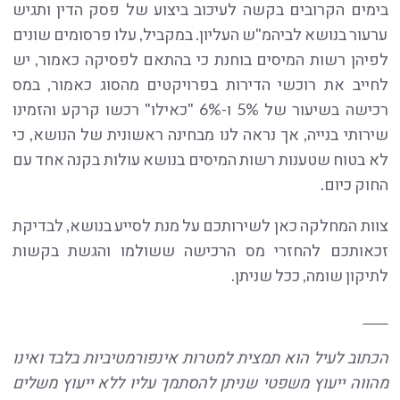
בימים הקרובים בקשה לעיכוב ביצוע של פסק הדין ותגיש
ערעור בנושא לביהמ"ש העליון. במקביל, עלו פרסומים שונים
לפיהן רשות המיסים בוחנת כי בהתאם לפסיקה כאמור, יש
לחייב את רוכשי הדירות בפרויקטים מהסוג כאמור, במס
רכישה בשיעור של 5% ו-6% "כאילו" רכשו קרקע והזמינו
שירותי בנייה, אך נראה לנו מבחינה ראשונית של הנושא, כי
לא בטוח שטענות רשות המיסים בנושא עולות בקנה אחד עם
החוק כיום.
צוות המחלקה כאן לשירותכם על מנת לסייע בנושא, לבדיקת
זכאותכם להחזרי מס הרכישה ששולמו והגשת בקשות
לתיקון שומה, ככל שניתן.
____
הכתוב לעיל הוא תמצית למטרות אינפורמטיביות בלבד ואינו
מהווה ייעוץ משפטי שניתן להסתמך עליו ללא ייעוץ משלים