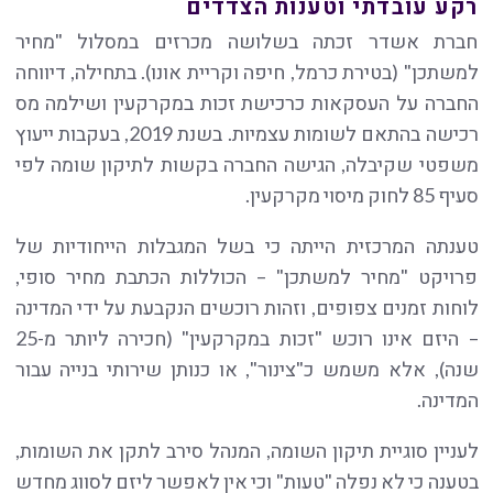
רקע עובדתי וטענות הצדדים
חברת אשדר זכתה בשלושה מכרזים במסלול "מחיר
למשתכן" (בטירת כרמל, חיפה וקריית אונו). בתחילה, דיווחה
החברה על העסקאות כרכישת זכות במקרקעין ושילמה מס
רכישה בהתאם לשומות עצמיות. בשנת 2019, בעקבות ייעוץ
משפטי שקיבלה, הגישה החברה בקשות לתיקון שומה לפי
סעיף 85 לחוק מיסוי מקרקעין.
טענתה המרכזית הייתה כי בשל המגבלות הייחודיות של
פרויקט "מחיר למשתכן" – הכוללות הכתבת מחיר סופי,
לוחות זמנים צפופים, וזהות רוכשים הנקבעת על ידי המדינה
– היזם אינו רוכש "זכות במקרקעין" (חכירה ליותר מ-25
שנה), אלא משמש כ"צינור", או כנותן שירותי בנייה עבור
המדינה.
לעניין סוגיית תיקון השומה, המנהל סירב לתקן את השומות,
בטענה כי לא נפלה "טעות" וכי אין לאפשר ליזם לסווג מחדש