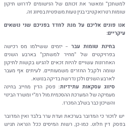
למשתכן" ומאשר את זכותם של הנישומים לדרוש תיקון
שומות רטרואקטיבי בגין טעות משפטית בסיווג זה.
אנו פונים אליכם על מנת לחדד בפניכם שני נושאים
עיקריים:
בחינת שומות עבר
– יזמים ששילמו מס רכישה
בפרויקטים של "מחיר למשתכן" בארבע השנים
האחרונות עשויים להיות זכאים להגיש בקשות לתיקון
שומה ולקבל החזרים משמעותיים. לעיתים אף מעבר
לארבע השנים ולכן נדרשת בדיקה בנושא.
סיווג עסקאות עתידיות
: פסק הדין מחייב בחינה
מעמיקה של המערכת ההסכמית מול רמ"י ומשרד הבינוי
והשיכון כבר בשלב המכרז.
יש לזכור כי המדובר בערכאת ועדת ערר בלבד ואין המדובר
בפסק דין חלוט. כמו-כן, רשות המיסים ככל הנראה תגיש