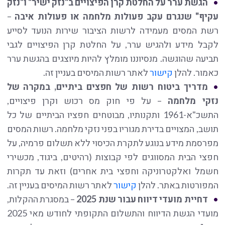
הגשת ערר על החלטת קרן הפיצויים ב"נזק ישיר" ו"נזק
עקיף" שנגרם עקב פעולות מלחמה או פעולות איבה
–
רשת המסים מעמידה לרשות הציבור שירות הנועד לסייע
לקבל מידע ולהגיש ערר, על החלטת קרן הפיצויים לגבי
תביעה שהוגשה. מנסיוננו מומלץ להיות מיוצגים בהגשת ערר
כאמור. להלן
קישור
לאתר רשות המיסים בעניין זה.
מדריך ביטוח רשות של חפצים ביתיים, במקרה של
נזקי מלחמה
– על פי חוק מס רכוש וקרן פיצויים,
התשכ"א-1961 ותקנותיו, מבוטחים חפציו הביתיים של כל
תושב, המצויים בדירת מגוריו בפני נזקי מלחמה. רשות המסים
מפרסמת מידע בנוגע לתקרת הכיסוי ללא תשלום פרמיה, על
חפצי הבית המסווגים לפי קבוצות (רהיטים, ביגוד, מכשירי
חשמל ואלקטרוניקה וחפצי בית אחרים) וזאת עד תקרות
המפורטות באתר. להלן
קישור
לאתר רשות המיסים בעניין זה.
דחיית מועדי דיווח עבור שנת 2025
– במסגרת ההקלות,
מועדי הגשת הדיווח והתשלום התקופתי לחודש מאי 2025