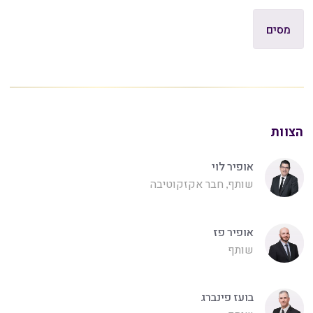
מסים
הצוות
אופיר לוי
שותף, חבר אקזקוטיבה
אופיר פז
שותף
בועז פינברג