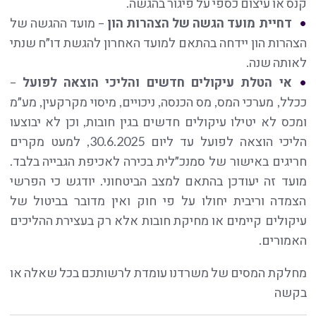
קנס או עיצום כספי על פיגור בהגשה.
דחיית מועד הגשה של הצהרות הון
– מועד ההגשה של
הצהרות הון יידחה בהתאם למועד האחרון להגשת דו״ח שנתי
לאותה שנה.
אי הטלת עיקולים חדשים והליכי הוצאה לפועל
–
ככלל, מערכי המס, מס הכנסה, ניכויים, מיסוי מקרקעין, מע״מ
ומכס לא יטילו עיקולים חדשים בגין חובות, וכן לא יבוצעו
הליכי הוצאה לפועל עד ליום 30.6.2025, למעט מקרים
חריגים באישור של סמנכ״לית בכירה לאכיפת הגבייה בלבד.
מועד זה יעודכן בהתאם למצב הביטחוני. יודגש כי הפרשי
הצמדה וריבית יחולו על פי חוק ואין מדובר בביטול של
עיקולים קיימים או מחיקת חובות אלא רק בעצירת ההליכים
האמורים.
מחלקת המסים של משרדנו עומדת לרשותכם בכל שאלה או
בקשה