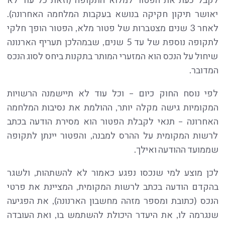
יאושר תיקון חקיקה בנושא בעקבות המלחמה האחרונה).
לאחר 3 שנים מצטברות של פטור מלא, הפטור הופך חלקי
לתקופה נוספת של עד 5 שנים, שבמהלכן תעריף הארנונה
שיחול על הנכס הוא המזערי המותר בתקנות ביחס לסוג הנכס
המדובר.
לפי נוסח החוק כיום – וכל עוד לא תיישמנה הרשויות
המקומיות גישה מקלה יותר, ההולמת את נסיבות המלחמה
האחרונה – תנאי לקבלת הפטור הוא מסירת הודעה בכתב
לרשות המקומית על ההרס למבנה, והפטור יינתן לתקופה
שממועד ההודעה ואילך.
לכן מוצע למי שנכסו נפגע כאמור לא להשתהות, ולשגר
בהקדם הודעה בכתב לרשות המקומית, המציינת את פרטי
הנכס (כתובת ומספר מזהה מחשבון הארנונה), את הפגיעה
שנגרמה לו, את היעדר היכולת להשתמש בו, ואת העובדה