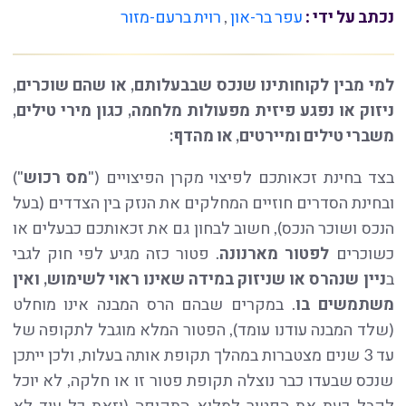
נכתב על ידי :
עפר בר-און
,
רוית ברעם-מזור
למי מבין לקוחותינו שנכס שבבעלותם, או שהם שוכרים,
ניזוק או נפגע פיזית מפעולות מלחמה, כגון מירי טילים,
משברי טילים ומיירטים, או מהדף:
בצד בחינת זכאותכם לפיצוי מקרן הפיצויים ("
מס רכוש
")
ובחינת הסדרים חוזיים המחלקים את הנזק בין הצדדים (בעל
הנכס ושוכר הנכס), חשוב לבחון גם את זכאותכם כבעלים או
כשוכרים
לפטור מארנונה
. פטור כזה מגיע לפי חוק לגבי
ב
ניין שנהרס או שניזוק במידה שאינו ראוי לשימוש, ואין
משתמשים בו
. במקרים שבהם הרס המבנה אינו מוחלט
(שלד המבנה עודנו עומד), הפטור המלא מוגבל לתקופה של
עד 3 שנים מצטברות במהלך תקופת אותה בעלות, ולכן ייתכן
שנכס שבעדו כבר נוצלה תקופת פטור זו או חלקה, לא יוכל
לקבל כעת את הפטור למלוא התקופה (וזאת כל עוד לא