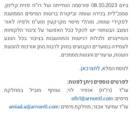
ביום 08.10.2023 פורסמה הנחייתה של רו"ח פזית קלימן,
סמנכ"לית בכירה שומה וביקורת ברשות המיסים הממוענת
לפקידי שומה, מנהלי מיסוי מקרקעין ומע"מ ולפיה לאור
המצב הבטחוני יש להקל ככל האפשר על ציבור הלקוחות
והמייצגים ולגלות רגישות והתחשבות בציבור בכל הנוגע
לעמידה במועדים הקבועים בחוק לרבות מתן אורכות להגשת
השגות, ערעורים והגשת מסמכים.
לנוסח המלא,
לחצו כאן
.
לפרטים נוספים ניתן לפנות:
עו"ד (רו"ח) אופיר לוי, שותף מוביל במחלקת
מיסים:
ofirl@arnontl.com
עו"ד עמיעד אבנר, מחלקת מיסים:
amiad.a@arnontl.com