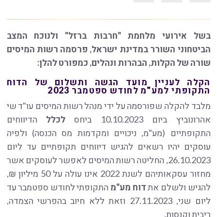
בשל אירועי מלחמת "חרבות ברזל" ולנוכח המצב
הביטחוני השורר במדינת ישראל, פרסמה רשות המיסים
שורה של הקלות, הבהרות ונהלים, כמפורט להלן:
הקלה לעניין מועד הגשה ותשלום של הדוח
התקופתי למע"מ לחודש ספטמבר 2023
מלבד להקלה שפורסמה על ידי מנהל רשות המיסים עו"ד שי
אהרונוביץ ביום 10.10.2023 ביחס
לכלל
הדיווחים
התקופתיים (מע"מ, ניכויים ומקדמות מס הכנסה) ולפיה
עוסקים יהיו רשאים להגיש דיווחים תקופתיים עד ליום
26.10.2023, החליטה רשות המיסים לאפשר לעוסקים אשר
מחזור עסקאותיהם לשנת 2022 אינו עולה על 50 מיליון ₪,
להגיש ולשלם את
דוח מע"מ
התקופתי לחודש ספטמבר עד
ליום שני, 27.11.2023 וזאת ללא חיוב בהפרשי הצמדה,
ריבית וקנסות.