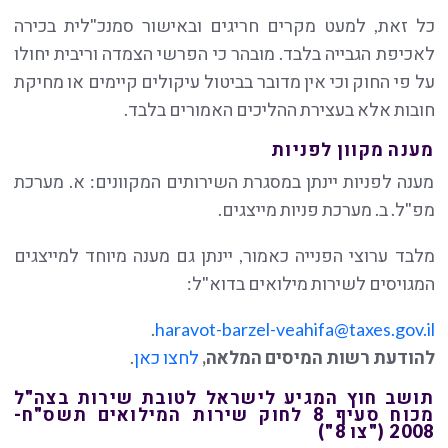
כל זאת, למעט מקרים חריגים ובאישור סמנכ"לית בכירה
לאכיפת הגבייה בלבד. מובהר כי הפרשי הצמדה וריבית יחולו
על פי החוק וכי אין מדובר בביטול עיקולים קיימים או מחיקת
חובות אלא בעצירת ההליכים האמורים בלבד.
מענה מקוון לפניות
מענה לפניות יינתן במסגרת השירותים המקוונים: א. מערכת
מפ"ל. ב. מערכת פניות מייצגים.
מלבד ערוצי הפנייה כאמור, יינתן גם מענה מיוחד למייצגים
המגויסים לשירות מילואים בדוא"ל:
.
haravot-barzel-veahifa@taxes.gov.il
להודעת רשות המיסים המלאה,
לחצו כאן
.
תושב חוץ המגיע לישראל לטובת שירות בצה"ל
מכוח סעיף 8 לחוק שירות המילואים תשס"ח-
2008 ("
צו 8
")