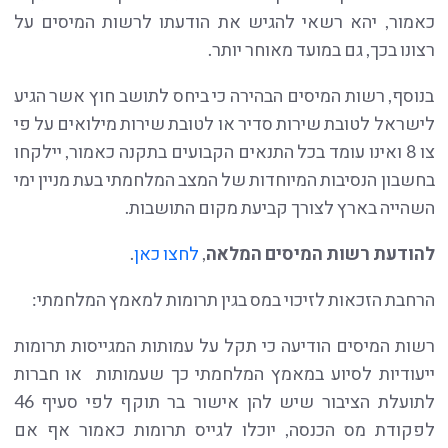
כאמור, יהא רשאי להגיש את הודעתו לרשות המיסים על
רצונו בכך, גם במועד מאוחר יותר.
בנוסף, רשות המיסים הבהירה כי ביחס לתושב חוץ אשר הגיע
לישראל לטובת שירות סדיר או לטובת שירות מילואים על פי
צו 8 ואינו עומד בכל התנאים הקבועים בתקנה כאמור, יילקחו
בחשבון הנסיבות המיוחדות של המצב המלחמתי בעת מניין ימי
השהייה בארץ לצורך קביעת מקום התושבות.
להודעת רשות המיסים המלאה
,
לחצו כאן
.
הרחבת הזכאות לזיכוי במס בגין תרומות למאמץ המלחמתי:
רשות המיסים הודיעה כי תקל על עמותות המגייסות תרומות
ייעודיות לסיוע במאמץ המלחמתי כך שעמותות או חברות
לתועלת הציבור שיש להן אישור בר תוקף לפי סעיף 46
לפקודת מס הכנסה, יוכלו לגייס תרומות כאמור אף אם