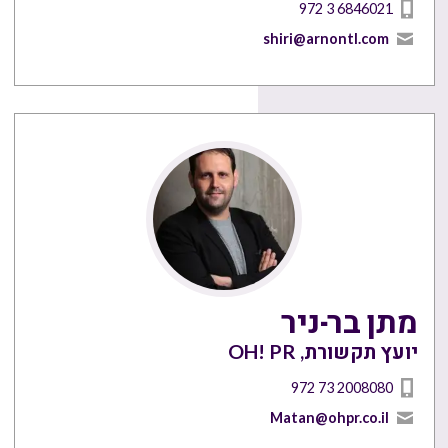
972 3 6846021
shiri@arnontl.com
מתן בר-ניר
יועץ תקשורת, OH! PR
972 73 2008080
Matan@ohpr.co.il