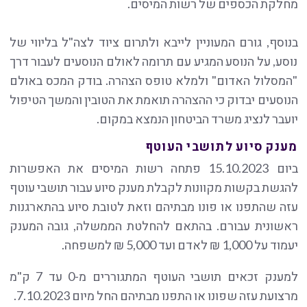
מחלקת הכספים של רשות המיסים.
בנוסף, גורם המעוניין לייבא ולתרום ציוד לצה"ל בליווי של
נוסע, על הנוסע המגיע עם תרומה לאולם הנוסעים לעבור דרך
"המסלול האדום" ולמלא טופס הצהרה. בודק המכס באולם
הנוסעים יבדוק כי ההצהרה תואמת את הטובין והמשך הטיפול
יועבר לנציג משרד הביטחון הנמצא במקום.
מענק סיוע לתושבי העוטף
ביום 15.10.2023 פתחה רשות המיסים את האפשרות
להגשת בקשות מקוונות לקבלת מענק סיוע עבור תושבי עוטף
עזה שהתפנו או פונו מבתיהם וזאת לטובת סיוע בהתארגנות
ראשונית עבורם. בהתאם להחלטת הממשלה, גובה המענק
יעמוד על 1,000 ₪ לאדם ועד 5,000 ₪ למשפחה.
למענק זכאים תושבי העוטף המתגוררים מ-0 עד 7 ק"מ
מרצועת עזה שפונו או התפנו מבתיהם החל מיום 7.10.2023.