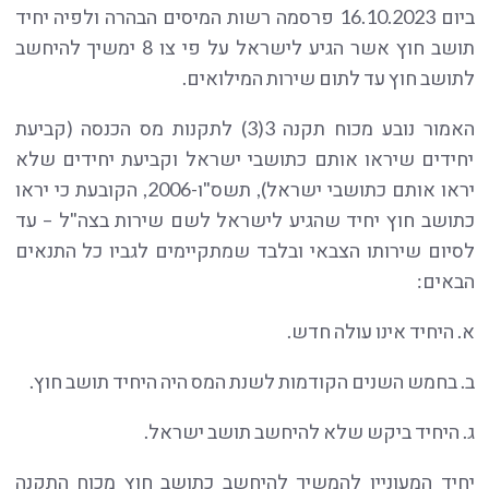
ביום 16.10.2023 פרסמה רשות המיסים הבהרה ולפיה יחיד
תושב חוץ אשר הגיע לישראל על פי צו 8 ימשיך להיחשב
לתושב חוץ עד לתום שירות המילואים.
האמור נובע מכוח תקנה 3(3) לתקנות מס הכנסה (קביעת
יחידים שיראו אותם כתושבי ישראל וקביעת יחידים שלא
יראו אותם כתושבי ישראל), תשס"ו-2006, הקובעת כי יראו
כתושב חוץ יחיד שהגיע לישראל לשם שירות בצה"ל – עד
לסיום שירותו הצבאי ובלבד שמתקיימים לגביו כל התנאים
הבאים:
א. היחיד אינו עולה חדש.
ב. בחמש השנים הקודמות לשנת המס היה היחיד תושב חוץ.
ג. היחיד ביקש שלא להיחשב תושב ישראל.
יחיד המעוניין להמשיך להיחשב כתושב חוץ מכוח התקנה