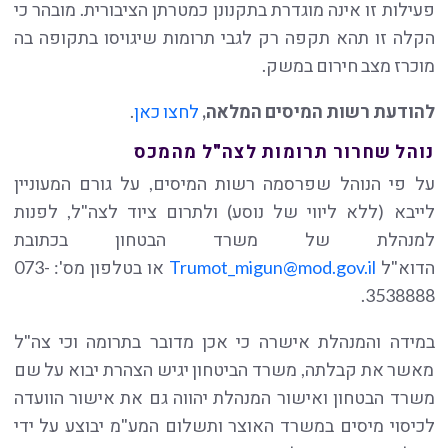
פעילות זו אינה מוגדרת בתקנונן כמטרתן הציבורית. מובהר כי
הקלה זו תהא תקפה רק לגבי תרומות שיגויסו בתקופה בה
מוכרז מצב חירום במשק.
להודעת רשות המיסים המלאה,
לחצו כאן
.
נוהל שחרור תרומות לצה"ל מהמכס
על פי הנוהל שפרסמה רשות המיסים, על גורם המעוניין
לייבא (ללא ליווי של נוסע) ולתרום ציוד לצה"ל, לפנות
למנהלת של משרד הבטחון בכתובת
הדוא"ל
Trumot_migun@mod.gov.il
או בטלפון מס': 073-
3538888.
במידה והמנהלת אישרה כי אכן מדובר בתרומה וכי צה"ל
מאשר את קבלתה, משרד הביטחון יגיש הצהרת יבוא על שם
משרד הבטחון ואישור המנהלת יהווה גם את אישור הוועדה
לכיסוי מיסים במשרד האוצר ותשלום המע"מ יבוצע על ידי