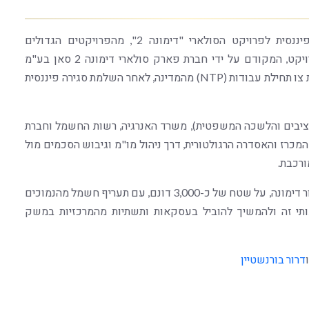
אנו שמחים לעדכן כי בסוף השבוע הושלמה סגירה פיננסית לפרויקט הסולארי "דימונה 2", מהפרויקטים הגדולים
והמשמעותיים בתחום האנרגיה המתחדשת בישראל. הפרויקט, המקודם על ידי חברת פארק סולארי דימונה 2 סאן בע"מ
(בבעלות EDF הצרפתית), הגיע לאבן דרך מרכזית עם קבלת צו תחילת עבודות (NTP) מהמדינה, לאחר השלמת סגירה פיננסית
ציבים והלשכה המשפטית), משרד האנרגיה, רשות החשמל וחברת
מכרז והאסדרה הרגולטורית, דרך ניהול מו"מ וגיבוש הסכמים מול
ורכבת.
הפרויקט כולל הקמת תחנת כוח סולארית בהיקף נרחב באזור דימונה, על שטח של כ-3,000 דונם, עם תעריף חשמל מהנמוכים
ותי זה ולהמשיך להוביל בעסקאות ותשתיות מהמרכזיות במשק
דרור בורנשטיין