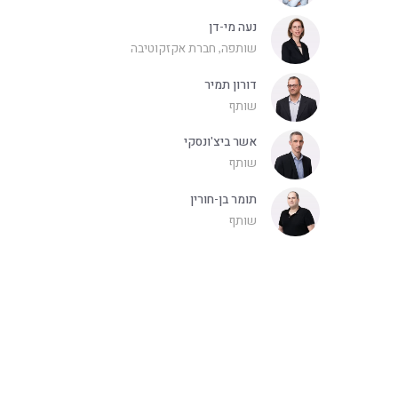
נעה מי-דן
שותפה, חברת אקזקוטיבה
דורון תמיר
שותף
אשר ביצ'ונסקי
שותף
תומר בן-חורין
שותף