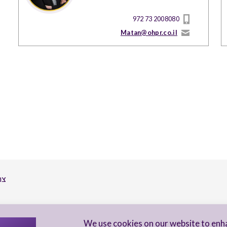
972 73 2008080
Matan@ohpr.co.il
צר
הי
We use cookies on our website to enh