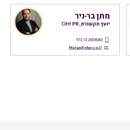
מתן בר-ניר
יועץ תקשורת, OH! PR
972 73 2008080
Matan@ohpr.co.il