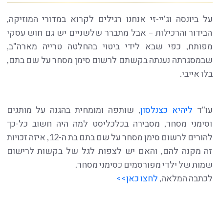
על ביונסה וג'יי-זי אנחנו רגילים לקרוא במדורי המוזיקה,
הבידור והרכילות – אבל מתברר שלשניים יש גם חוש עסקי
מפותח, כפי שבא לידי ביטוי בהחלטה טרייה מארה"ב,
שבמסגרתה נענתה בקשתם לרשום סימן מסחר על שם בתם,
בלו אייבי.
עו"ד
ליהיא כצנלסון
, שותפה ומומחית בהגנה על מותגים
וסימני מסחר, מסבירה בכלכליסט למה היה חשוב כל-כך
להורים לרשום סימן מסחר על שם בתם בת ה-12, איזה זכויות
זה מקנה להם, והאם יש לצפות לגל של בקשות לרישום
שמות של ילדי מפורסמים כסימני מסחר.
לכתבה המלאה,
לחצו כאן>>