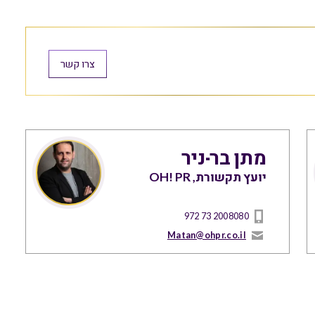
צרו קשר
מתן בר-ניר
יועץ תקשורת, OH! PR
972 73 2008080
Matan@ohpr.co.il