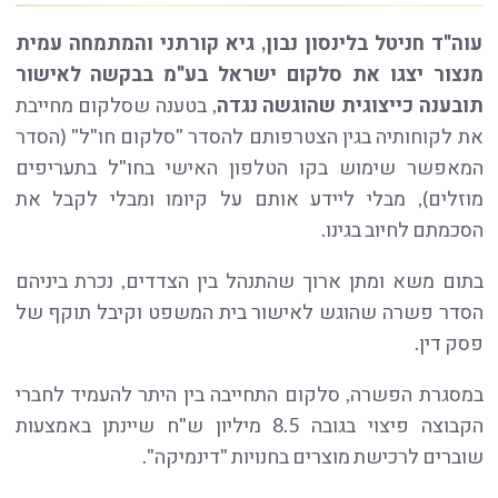
עוה"ד חניטל בלינסון נבון, גיא קורתני והמתמחה עמית
מנצור יצגו את סלקום ישראל בע"מ בבקשה לאישור
תובענה כייצוגית שהוגשה נגדה
, בטענה שסלקום מחייבת
את לקוחותיה בגין הצטרפותם להסדר "סלקום חו"ל" (הסדר
המאפשר שימוש בקו הטלפון האישי בחו"ל בתעריפים
מוזלים), מבלי ליידע אותם על קיומו ומבלי לקבל את
הסכמתם לחיוב בגינו.
בתום משא ומתן ארוך שהתנהל בין הצדדים, נכרת ביניהם
הסדר פשרה שהוגש לאישור בית המשפט וקיבל תוקף של
פסק דין.
במסגרת הפשרה, סלקום התחייבה בין היתר להעמיד לחברי
הקבוצה פיצוי בגובה 8.5 מיליון ש"ח שיינתן באמצעות
שוברים לרכישת מוצרים בחנויות "דינמיקה".