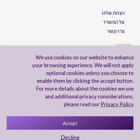
הצוות שלנו
על המשרד
צרו קשר
צרו קשר
We use cookies on our website to enhance
your browsing experience. We will not apply
optional cookies unless you choose to
הישארו מעודכנים
enable them by clicking the accept button.
For more details about the cookies we use
and additional privacy considerations,
please read our
Privacy Policy
Accept
מדיניות פרטיות
הצהרת נגישות
Decline
UX Yuval Eitan
UI Irit Shani Design
Code Beaver Global