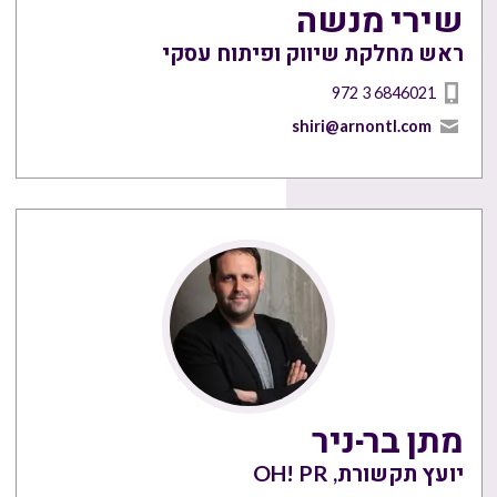
שירי מנשה
ראש מחלקת שיווק ופיתוח עסקי
972 3 6846021
shiri@arnontl.com
מתן בר-ניר
יועץ תקשורת, OH! PR